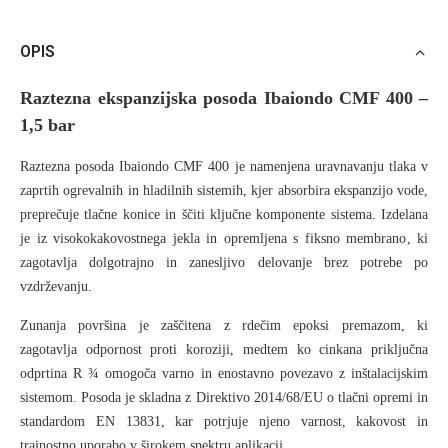
OPIS
Raztezna ekspanzijska posoda Ibaiondo CMF 400 –
1,5 bar
Raztezna posoda
Ibaiondo CMF 400
je namenjena
uravnavanju tlaka v
zaprtih ogrevalnih in hladilnih sistemih
, kjer absorbira ekspanzijo vode,
preprečuje tlačne konice in ščiti ključne komponente sistema. Izdelana
je iz
visokokakovostnega jekla
in opremljena s
fiksno membrano
, ki
zagotavlja dolgotrajno in zanesljivo delovanje brez potrebe po
vzdrževanju.
Zunanja površina je zaščitena z
rdečim epoksi premazom
, ki
zagotavlja
odpornost proti koroziji
, medtem ko
cinkana priključna
odprtina R ¾
omogoča varno in enostavno povezavo z inštalacijskim
sistemom. Posoda je skladna z
Direktivo 2014/68/EU o tlačni opremi
in
standardom
EN 13831
, kar potrjuje njeno varnost, kakovost in
trajnostno uporabo v širokem spektru aplikacij.