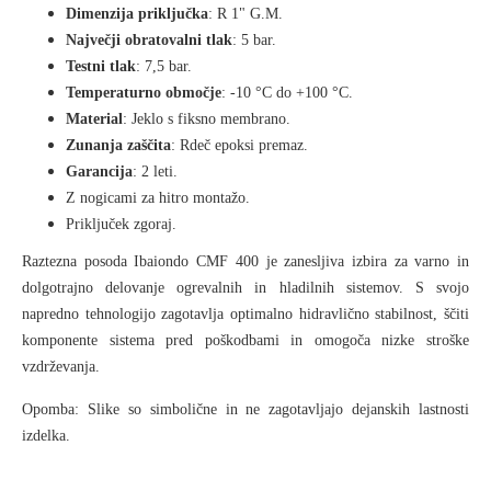
Dimenzija priključka
: R 1" G.M.
Največji obratovalni tlak
: 5 bar.
Testni tlak
: 7,5 bar.
Temperaturno območje
: -10 °C do +100 °C.
Material
: Jeklo s fiksno membrano.
Zunanja zaščita
: Rdeč epoksi premaz.
Garancija
: 2 leti.
Z nogicami za hitro montažo.
Priključek zgoraj.
Raztezna posoda
Ibaiondo CMF 400
je zanesljiva izbira za
varno in
dolgotrajno delovanje ogrevalnih in hladilnih sistemov
. S svojo
napredno tehnologijo zagotavlja
optimalno hidravlično stabilnost
, ščiti
komponente sistema pred poškodbami in omogoča
nizke stroške
vzdrževanja
.
Opomba
: Slike so simbolične in ne zagotavljajo dejanskih lastnosti
izdelka.