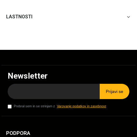
LASTNOSTI
Newsletter
Prijavi se
Prebral sem in se strinjam z
Varovanje podatkov in zasebnost
PODPORA