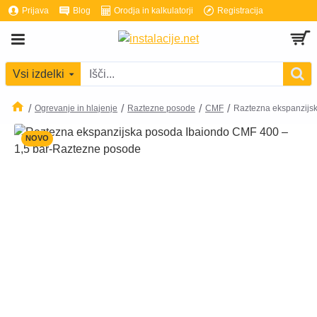
Prijava
Blog
Orodja in kalkulatorji
Registracija
Vsi izdelki
Ogrevanje in hlajenje
Raztezne posode
CMF
Raztezna ekspanzij
NOVO