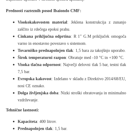
Prednosti razteznih posod Ibaiondo CMF:
Visokokakovosten material
: Jeklena konstrukcija z zunanjo
zaščito iz rdečega epoksi prahu.
Cinkana priključna odprtina
: R 1” G.M priključek omogoča
varno in enostavno povezavo s sistemom.
Tovarniško prednapolnjen tlak
: 1,5 bara za takojšnjo uporabo.
Širok temperaturni razpon
: Obratuje med -10 °C in +100 °C.
Visoka tlačna odpornost
: Največji delovni tlak 5 bar, testni tlak
7,5 bar.
Evropska kakovost
: Izdelano v skladu z Direktivo 2014/68/EU,
nosi CE oznako.
Dolga življenjska doba
: Nizki stroški obratovanja in minimalno
vzdrževanje.
Tehnične lastnosti:
Kapaciteta
: 400 litrov.
Prednapolnjen tlak
: 1,5 bar.