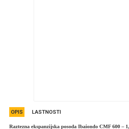
OPIS
LASTNOSTI
Raztezna ekspanzijska posoda Ibaiondo CMF 600 – 1