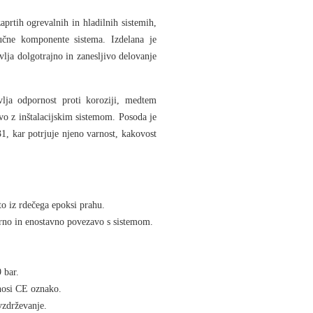
aprtih ogrevalnih in hladilnih sistemih
,
jučne komponente sistema. Izdelana je
avlja dolgotrajno in zanesljivo delovanje
vlja
odpornost proti koroziji
, medtem
o z inštalacijskim sistemom. Posoda je
31
, kar potrjuje njeno varnost, kakovost
to iz rdečega epoksi prahu.
rno in enostavno povezavo s sistemom.
9 bar.
nosi CE oznako.
vzdrževanje.