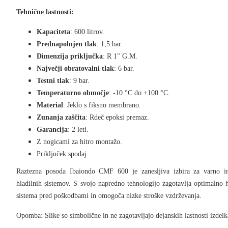
Tehnične lastnosti:
Kapaciteta
: 600 litrov.
Prednapolnjen tlak
: 1,5 bar.
Dimenzija priključka
: R 1" G.M.
Največji obratovalni tlak
: 6 bar.
Testni tlak
: 9 bar.
Temperaturno območje
: -10 °C do +100 °C.
Material
: Jeklo s fiksno membrano.
Zunanja zaščita
: Rdeč epoksi premaz.
Garancija
: 2 leti.
Z nogicami za hitro montažo.
Priključek spodaj.
Raztezna posoda
Ibaiondo CMF 600
je zanesljiva izbira za
varno i
hladilnih sistemov
. S svojo napredno tehnologijo zagotavlja
optimalno h
sistema pred poškodbami in omogoča
nizke stroške vzdrževanja
.
Opomba
: Slike so simbolične in ne zagotavljajo dejanskih lastnosti izdelk