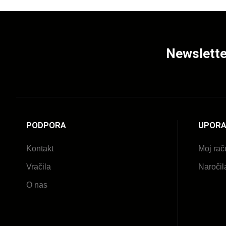
Newslette
PODPORA
UPORA
Kontakt
Moj rač
Vračila
Naročil
O nas