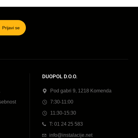
Prijavi se
DUOPOL D.O.O.
a
Pod gabri 9, 1218 Komenda
sebnost
7:30-11:00
11:30-15:30
T: 01 24 25 583
info@instalacije.net