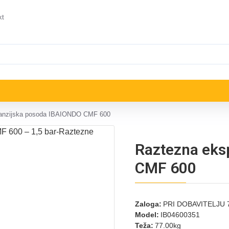
kt
anzijska posoda IBAIONDO CMF 600
Raztezna eks
CMF 600
Zaloga:
PRI DOBAVITELJU 7
Model:
IB04600351
Teža:
77.00kg