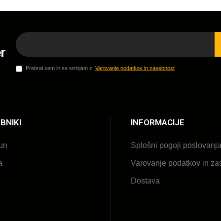
r
Prebral sem in se strinjam z
Varovanje podatkov in zasebnost
BNIKI
INFORMACIJE
un
Splošni pogoji poslovanj
a
Varovanje podatkov in za
Dostava