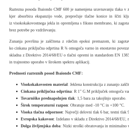
Raztezna posoda
Ibaiondo CMF 600
je namenjena
uravnavanju tlaka v z
kjer absorbira ekspanzijo vode, preprečuje tlačne konice in ščiti kl
iz
visokokakovostnega jekla
in opremljena s
fiksno membrano
, ki zagot
brez potrebe po vzdrževanju.
Zunanja površina je zaščitena z
rdečim epoksi premazom
, ki zagota
ko
cinkana priključna odprtina R ¾
omogoča varno in enostavno povezav
skladna z
Direktivo 2014/68/EU o tlačni opremi
in standardom
EN 138
in trajnostno uporabo v širokem spektru aplikacij.
Prednosti razteznih posod Ibaiondo CMF:
Visokokakovosten material
: Jeklena konstrukcija z zunanjo zašči
Cinkana priključna odprtina
: R 1” G.M priključek omogoča va
Tovarniško prednapolnjen tlak
: 1,5 bara za takojšnjo uporabo.
Širok temperaturni razpon
: Obratuje med -10 °C in +100 °C.
Visoka tlačna odpornost
: Največji delovni tlak 6 bar, testni tlak 
Evropska kakovost
: Izdelano v skladu z Direktivo 2014/68/EU, 
Dolga življenjska doba
: Nizki stroški obratovanja in minimalno 