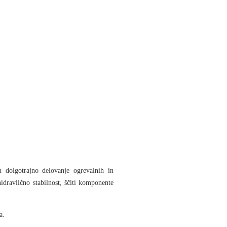
n dolgotrajno delovanje ogrevalnih in
idravlično stabilnost
, ščiti komponente
a.