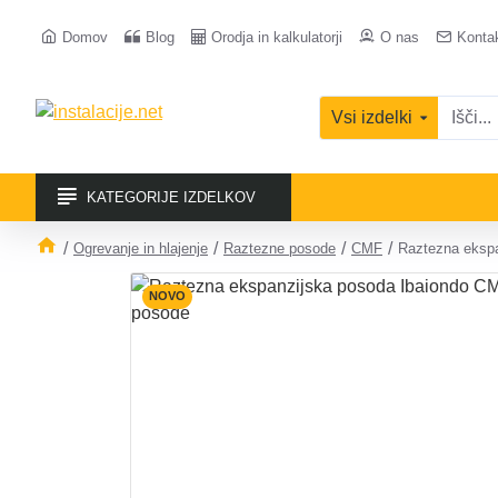
Domov
Blog
Orodja in kalkulatorji
O nas
Konta
Vsi izdelki
KATEGORIJE IZDELKOV
Ogrevanje in hlajenje
Raztezne posode
CMF
Raztezna eksp
NOVO