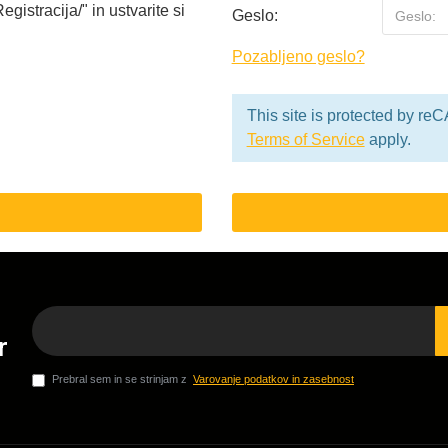
gistracija/" in ustvarite si
Geslo:
Pozabljeno geslo?
This site is protected by 
Terms of Service
apply.
r
Prebral sem in se strinjam z
Varovanje podatkov in zasebnost