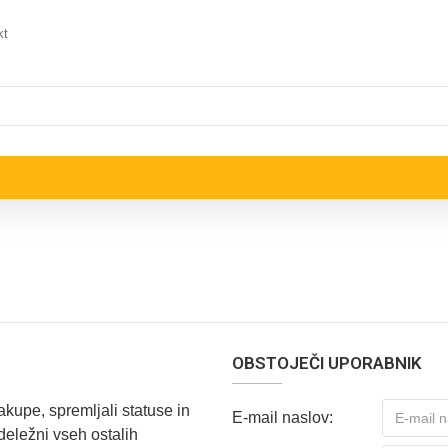
kt
OBSTOJEČI UPORABNIK
nakupe, spremljali statuse in
E-mail naslov:
 deležni vseh ostalih