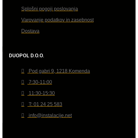
Splošni pogoji poslovanja
Varovanje podatkov in zasebnost
Dostava
DUOPOL D.O.O.
Pod gabri 9, 1218 Komenda
7:30-11:00
11:30-15:30
T: 01 24 25 583
info@instalacije.net