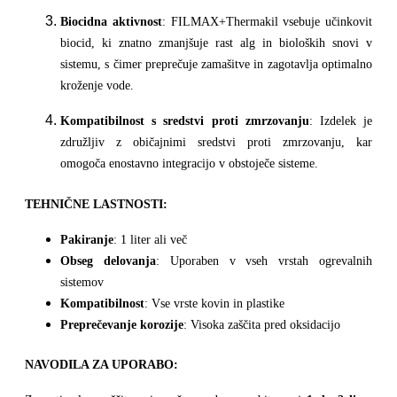
Biocidna aktivnost
: FILMAX+Thermakil vsebuje učinkovit
biocid, ki znatno zmanjšuje rast alg in bioloških snovi v
sistemu, s čimer preprečuje zamašitve in zagotavlja optimalno
kroženje vode.
Kompatibilnost s sredstvi proti zmrzovanju
: Izdelek je
združljiv z običajnimi sredstvi proti zmrzovanju, kar
omogoča enostavno integracijo v obstoječe sisteme.
TEHNIČNE LASTNOSTI:
Pakiranje
: 1 liter ali več
Obseg delovanja
: Uporaben v vseh vrstah ogrevalnih
sistemov
Kompatibilnost
: Vse vrste kovin in plastike
Preprečevanje korozije
: Visoka zaščita pred oksidacijo
NAVODILA ZA UPORABO: