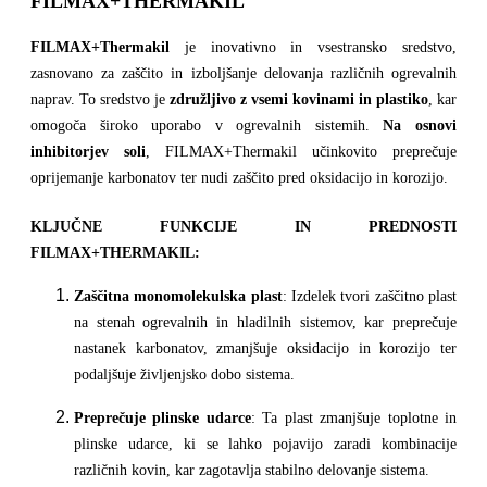
FILMAX+THERMAKIL
FILMAX+Thermakil
je inovativno in vsestransko sredstvo,
zasnovano za zaščito in izboljšanje delovanja različnih ogrevalnih
naprav. To sredstvo je
združljivo z vsemi kovinami in plastiko
, kar
omogoča široko uporabo v ogrevalnih sistemih.
Na osnovi
inhibitorjev soli
, FILMAX+Thermakil učinkovito preprečuje
oprijemanje karbonatov ter nudi zaščito pred oksidacijo in korozijo.
KLJUČNE FUNKCIJE IN PREDNOSTI
FILMAX+THERMAKIL:
Zaščitna monomolekulska plast
: Izdelek tvori zaščitno plast
na stenah ogrevalnih in hladilnih sistemov, kar preprečuje
nastanek karbonatov, zmanjšuje oksidacijo in korozijo ter
podaljšuje življenjsko dobo sistema.
Preprečuje plinske udarce
: Ta plast zmanjšuje toplotne in
plinske udarce, ki se lahko pojavijo zaradi kombinacije
različnih kovin, kar zagotavlja stabilno delovanje sistema.