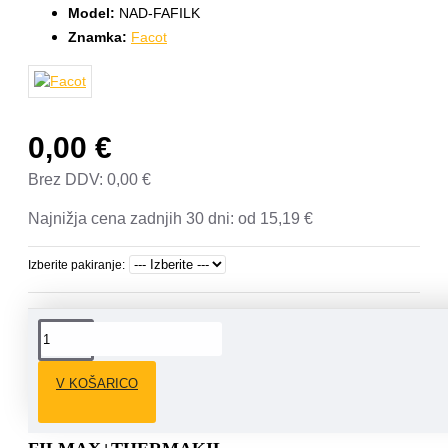
Model:
NAD-FAFILK
Znamka:
Facot
0,00 €
Brez DDV: 0,00 €
Najnižja cena zadnjih 30 dni:
od 15,19 €
Izberite pakiranje:
OPIS
V KOŠARICO
Sredstvo za zaščito talnega ogrevanja