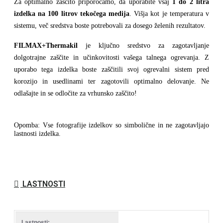
Za optimalno zaščito priporočamo, da uporabite vsaj
1 do 2 litra
izdelka na 100 litrov tekočega medija
. Višja kot je temperatura v
sistemu, več sredstva boste potrebovali za dosego želenih rezultatov.
FILMAX+Thermakil
je ključno sredstvo za zagotavljanje
dolgotrajne zaščite in učinkovitosti vašega talnega ogrevanja. Z
uporabo tega izdelka boste zaščitili svoj ogrevalni sistem pred
korozijo in usedlinami ter zagotovili optimalno delovanje. Ne
odlašajte in se odločite za vrhunsko zaščito!
Opomba: Vse fotografije izdelkov so simbolične in ne zagotavljajo
lastnosti izdelka.
LASTNOSTI
Lastnosti: