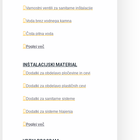
Varnostni ventili za sanitarne inštalacije
Voda brez vodnega kamna
Čista pitna voda
Poglej več
INŠTALACIJSKI MATERIAL
Dodatki za obdelavo pločevine in cevi
Dodatki za obdelavo plastičnih cevi
Dodatki za sanitarne sisteme
Dodatki za sisteme hlajenja
Poglej več