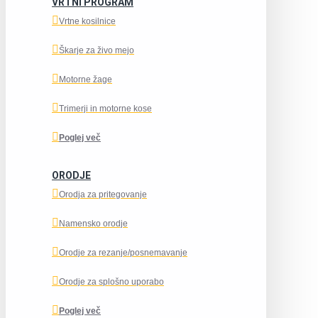
VRTNI PROGRAM
Vrtne kosilnice
Škarje za živo mejo
Motorne žage
Trimerji in motorne kose
Poglej več
ORODJE
Orodja za pritegovanje
Namensko orodje
Orodje za rezanje/posnemavanje
Orodje za splošno uporabo
Poglej več