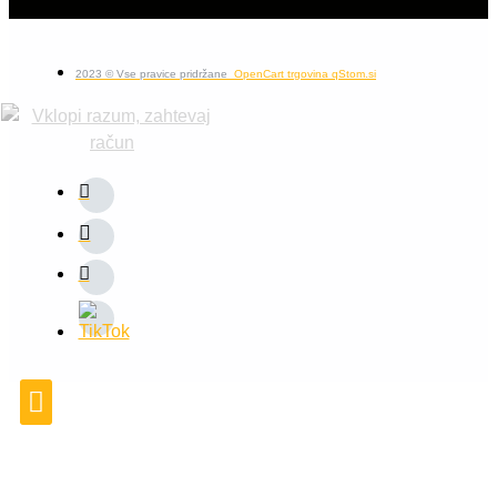
2023 © Vse pravice pridržane
OpenCart trgovina qStom.si