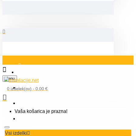
Prijava
Menu
Blog
0 izdelek(ov) - 0,00 €
Orodja in kalkulatorji
Vaša košarica je prazna!
Registracija
Vsi izdelki