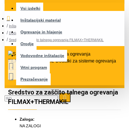
Vsi izdelki
Inštalacijski material
Inštalacijski material
Ogrevanje in hlajenje
Dodatki za sisteme ogrevanja
Sredstvo za zaščito talnega ogrevanja FILMAX+THERMAKIL
Orodje
Vodovodne inštalacije
Vrtni program
Prezračevanje
Sredstvo za zaščito talnega ogrevanja
FILMAX+THERMAKIL
Zaloga:
NA ZALOGI