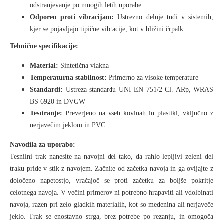
odstranjevanje po mnogih letih uporabe.
Odporen proti vibracijam:
Ustrezno deluje tudi v sistemih,
kjer se pojavljajo tipične vibracije, kot v bližini črpalk.
Tehnične specifikacije:
Material:
Sintetična vlakna
Temperaturna stabilnost:
Primerno za visoke temperature
Standardi:
Ustreza standardu UNI EN 751/2 Cl. ARp, WRAS
BS 6920 in DVGW
Testiranje:
Preverjeno na vseh kovinah in plastiki, vključno z
nerjavečim jeklom in PVC.
Navodila za uporabo:
Tesnilni trak nanesite na navojni del tako, da rahlo lepljivi zeleni del
traku pride v stik z navojem. Začnite od začetka navoja in ga ovijajte z
določeno napetostjo, vračajoč se proti začetku za boljše pokritje
celotnega navoja. V večini primerov ni potrebno hrapaviti ali vdolbinati
navoja, razen pri zelo gladkih materialih, kot so medenina ali nerjaveče
jeklo. Trak se enostavno strga, brez potrebe po rezanju, in omogoča