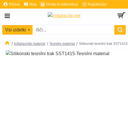
Prijava
Blog
Orodja in kalkulatorji
Registracija
Vsi izdelki
Inštalacijski material
Tesnilni material
Silikonski tesnilni trak SST1415