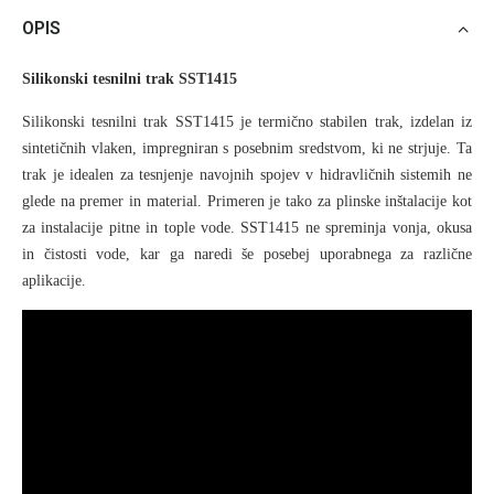
OPIS
Silikonski tesnilni trak SST1415
Silikonski tesnilni trak SST1415 je termično stabilen trak, izdelan iz
sintetičnih vlaken, impregniran s posebnim sredstvom, ki ne strjuje. Ta
trak je idealen za tesnjenje navojnih spojev v hidravličnih sistemih ne
glede na premer in material. Primeren je tako za plinske inštalacije kot
za instalacije pitne in tople vode. SST1415 ne spreminja vonja, okusa
in čistosti vode, kar ga naredi še posebej uporabnega za različne
aplikacije.