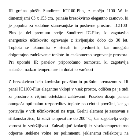
IR grelna plošča Sundirect IC1100-Plus, z močjo 1100 W in
dimenzijami 63 x 153 cm, prinaša brezokvirno elegantno zasnovo, ki
je popolna za sodobne stanovanjske in poslovne prostore. IC1100-
Plus je del premium serije Sundirect IC-Plus, ki zagotavlja
energetsko učinkovito ogrevanje z življenjsko dobo do 30 let.
Toplota se akumulira v stenah in predmetih, kar omogoča
dolgotrajno zadrževanje toplote in enakomerno segrevanje prostora.
Pri uporabi IR panelov priporočamo termostat, ki zagotavlja
natančen nadzor temperature in dodatno varčnost.
Z brezokvirno belo kovinsko površino in prašnim premazom se IR
panel IC1100-Plus elegantno vklopi v vsak prostor, odličen pa je tudi
za prostore z višjimi estetskimi zahtevami. Poseben dizajn panela
omogoča optimalno razporeditev toplote po celotni površini, kar ga
postavlja v vrh učinkovitosti na trgu. Grelni element je zasnovan s
silikonsko žico, ki zdrži temperature do 200 °C, kar zagotavlja večjo
varnost in vzdržljivost. Zahvaljujoč izolaciji iz visokotemperaturno
odporne steklene volne ter poliranemu jeklenemu reflektorju na