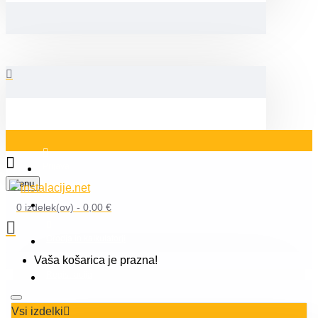
Prijava
Menu
Blog
0 izdelek(ov) - 0,00 €
Orodja in kalkulatorji
Vaša košarica je prazna!
Registracija
Vsi izdelki