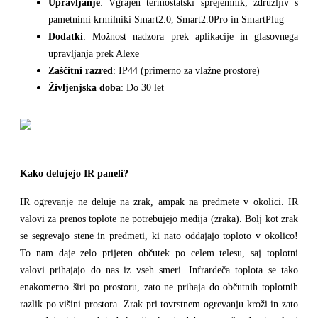
Upravljanje
: Vgrajen termostatski sprejemnik; združljiv s
pametnimi krmilniki Smart2.0, Smart2.0Pro in SmartPlug
Dodatki
: Možnost nadzora prek aplikacije in glasovnega
upravljanja prek Alexe
Zaščitni razred
: IP44 (primerno za vlažne prostore)
Življenjska doba
: Do 30 let
Kako delujejo IR paneli?
IR ogrevanje ne deluje na zrak, ampak na predmete v okolici. IR
valovi za prenos toplote ne potrebujejo medija (zraka). Bolj kot zrak
se segrevajo stene in predmeti, ki nato oddajajo toploto v okolico!
To nam daje zelo prijeten občutek po celem telesu, saj toplotni
valovi prihajajo do nas iz vseh smeri. Infrardeča toplota se tako
enakomerno širi po prostoru, zato ne prihaja do občutnih toplotnih
razlik po višini prostora. Zrak pri tovrstnem ogrevanju kroži in zato