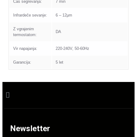
Čas segrevanja:
7 min
Infrardeče sevanje:
6 – 12µm
Z vgrajenim
DA
termostatom:
Vir napajanja:
220-240V, 50-60Hz
Garancija:
5 let
Newsletter