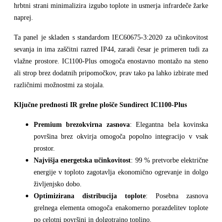
hrbtni strani minimalizira izgubo toplote in usmerja infrardeče žarke
naprej.
Ta panel je skladen s standardom IEC60675-3:2020 za učinkovitost
sevanja in ima zaščitni razred IP44, zaradi česar je primeren tudi za
vlažne prostore. IC1100-Plus omogoča enostavno montažo na steno
ali strop brez dodatnih pripomočkov, prav tako pa lahko izbirate med
različnimi možnostmi za stojala.
Ključne prednosti IR grelne plošče Sundirect IC1100-Plus
Premium brezokvirna zasnova
: Elegantna bela kovinska
površina brez okvirja omogoča popolno integracijo v vsak
prostor.
Najvišja energetska učinkovitost
: 99 % pretvorbe električne
energije v toploto zagotavlja ekonomično ogrevanje in dolgo
življenjsko dobo.
Optimizirana distribucija toplote
: Posebna zasnova
grelnega elementa omogoča enakomerno porazdelitev toplote
po celotni površini in dolgotrajno toplino.