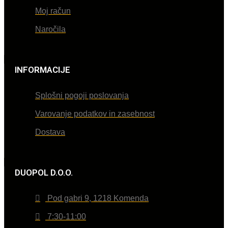
Moj račun
Naročila
INFORMACIJE
Splošni pogoji poslovanja
Varovanje podatkov in zasebnost
Dostava
DUOPOL D.O.O.
Pod gabri 9, 1218 Komenda
7:30-11:00