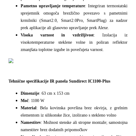
Pametno upravljanje temperature
: Integriran termostatski
sprejemnik omogoča brezžično povezavo s pametnimi
krmilniki (Smart2.0, Smart2.0Pro, SmartPlug) za nadzor
prek aplikacije ali glasovno upravljanje prek Alexe.
Visoka varnost in vzdržljivost
: Izolacija iz
visokotemperaturne steklene volne in poliran reflektor
zmanjšata toplotne izgube in povečujeta varnost.
Tehnične specifikacije IR panela Sundirect IC1100-Plus
Dimenzije
: 63 cm x 153 cm
Moč
: 1100 W
Material
: Bela kovinska površina brez okvirja, z grelnim
elementom iz silikonske žice, izolirano s stekleno volno
Namestitev
: Možnost stenske ali stropne montaže; samostojna
namestitev brez dodatnih pripomočkov