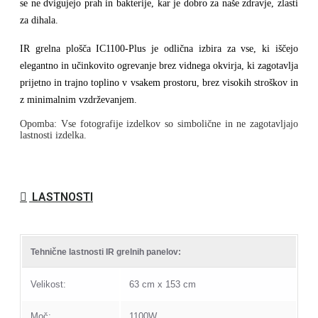
se ne dvigujejo prah in bakterije, kar je dobro za naše zdravje, zlasti
za dihala.
IR grelna plošča IC1100-Plus je odlična izbira za vse, ki iščejo
elegantno in učinkovito ogrevanje brez vidnega okvirja, ki zagotavlja
prijetno in trajno toplino v vsakem prostoru, brez visokih stroškov in
z minimalnim vzdrževanjem.
Opomba: Vse fotografije izdelkov so simbolične in ne zagotavljajo
lastnosti izdelka.
LASTNOSTI
Tehnične lastnosti IR grelnih panelov:
Velikost:
63 cm x 153 cm
Moč:
1100W