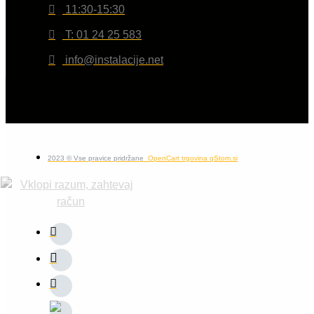
11:30-15:30
T: 01 24 25 583
info@instalacije.net
2023 © Vse pravice pridržane
OpenCart trgovina qStom.si