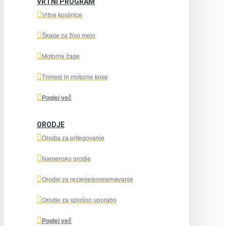
VRTNI PROGRAM
Vrtne kosilnice
Škarje za živo mejo
Motorne žage
Trimerji in motorne kose
Poglej več
ORODJE
Orodja za pritegovanje
Namensko orodje
Orodje za rezanje/posnemavanje
Orodje za splošno uporabo
Poglej več