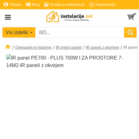
Prijava
Blog
Orodja in kalkulatorji
Registracija
Vsi izdelki
Ogrevanje in hlajenje
IR grelni paneli
IR paneli z okvirjem
IR pane