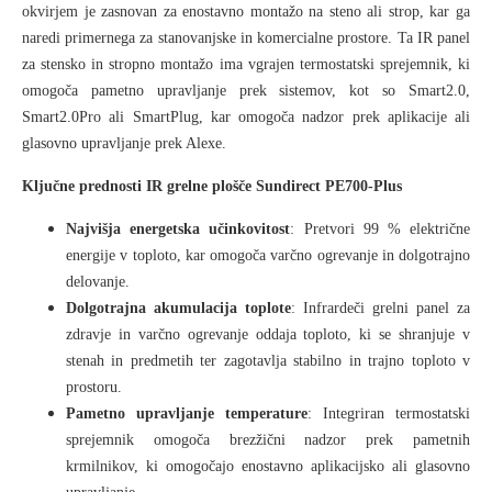
okvirjem je zasnovan za enostavno montažo na steno ali strop, kar ga
naredi primernega za stanovanjske in komercialne prostore. Ta IR panel
za stensko in stropno montažo ima vgrajen termostatski sprejemnik, ki
omogoča pametno upravljanje prek sistemov, kot so Smart2.0,
Smart2.0Pro ali SmartPlug, kar omogoča nadzor prek aplikacije ali
glasovno upravljanje prek Alexe.
Ključne prednosti IR grelne plošče Sundirect PE700-Plus
Najvišja energetska učinkovitost
: Pretvori 99 % električne
energije v toploto, kar omogoča varčno ogrevanje in dolgotrajno
delovanje.
Dolgotrajna akumulacija toplote
: Infrardeči grelni panel za
zdravje in varčno ogrevanje oddaja toploto, ki se shranjuje v
stenah in predmetih ter zagotavlja stabilno in trajno toploto v
prostoru.
Pametno upravljanje temperature
: Integriran termostatski
sprejemnik omogoča brezžični nadzor prek pametnih
krmilnikov, ki omogočajo enostavno aplikacijsko ali glasovno