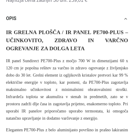
Najnižja cena zadnjih 30 dni: 259,01 €
OPIS
IR GRELNA PLOŠČA / IR PANEL PE700-PLUS –
UČINKOVITO, ZDRAVO IN VARČNO
OGREVANJE ZA DOLGA LETA
IR panel Sundirect PE700-Plus z močjo 700 W in dimenzijami 60 x
120 cm je popolna rešitev za varčno in zdravo ogrevanje z življenjsko
dobo do 30 let. Grelni element iz ogljikovih kristalov pretvori kar 99 %
električne energije v toploto, kar pomeni, da PE700-Plus zagotavlja
maksimalno učinkovitost z minimalnimi obratovalnimi stroški.
Infrardeča toplota se akumulira v stenah in predmetih, zato se v
prostoru zadrži dlje časa in zagotavlja prijetno, enakomerno toploto. Pri
uporabi IR panelov priporočamo uporabo termostata, ki omogoča
natančno upravljanje in dodatno varčevanje z energijo.
Eleganten PE700-Plus z belo aluminijasto površino in prašno lakiranim