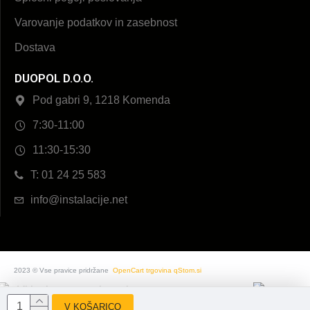
Varovanje podatkov in zasebnost
Dostava
DUOPOL D.O.O.
Pod gabri 9, 1218 Komenda
7:30-11:00
11:30-15:30
T: 01 24 25 583
info@instalacije.net
2023 © Vse pravice pridržane
OpenCart trgovina qStom.si
V KOŠARICO