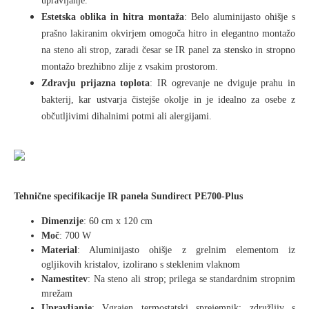
upravljanje.
Estetska oblika in hitra montaža
: Belo aluminijasto ohišje s
prašno lakiranim okvirjem omogoča hitro in elegantno montažo
na steno ali strop, zaradi česar se IR panel za stensko in stropno
montažo brezhibno zlije z vsakim prostorom.
Zdravju prijazna toplota
: IR ogrevanje ne dviguje prahu in
bakterij, kar ustvarja čistejše okolje in je idealno za osebe z
občutljivimi dihalnimi potmi ali alergijami.
Tehnične specifikacije IR panela Sundirect PE700-Plus
Dimenzije
: 60 cm x 120 cm
Moč
: 700 W
Material
: Aluminijasto ohišje z grelnim elementom iz
ogljikovih kristalov, izolirano s steklenim vlaknom
Namestitev
: Na steno ali strop; prilega se standardnim stropnim
mrežam
Upravljanje
: Vgrajen termostatski sprejemnik; združljiv s