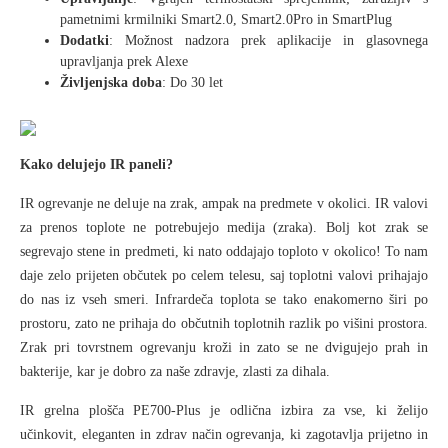
pametnimi krmilniki Smart2.0, Smart2.0Pro in SmartPlug
Dodatki
: Možnost nadzora prek aplikacije in glasovnega
upravljanja prek Alexe
Življenjska doba
: Do 30 let
Kako delujejo IR paneli?
IR ogrevanje ne deluje na zrak, ampak na predmete v okolici. IR valovi
za prenos toplote ne potrebujejo medija (zraka). Bolj kot zrak se
segrevajo stene in predmeti, ki nato oddajajo toploto v okolico! To nam
daje zelo prijeten občutek po celem telesu, saj toplotni valovi prihajajo
do nas iz vseh smeri. Infrardeča toplota se tako enakomerno širi po
prostoru, zato ne prihaja do občutnih toplotnih razlik po višini prostora.
Zrak pri tovrstnem ogrevanju kroži in zato se ne dvigujejo prah in
bakterije, kar je dobro za naše zdravje, zlasti za dihala.
IR grelna plošča PE700-Plus je odlična izbira za vse, ki želijo
učinkovit, eleganten in zdrav način ogrevanja, ki zagotavlja prijetno in