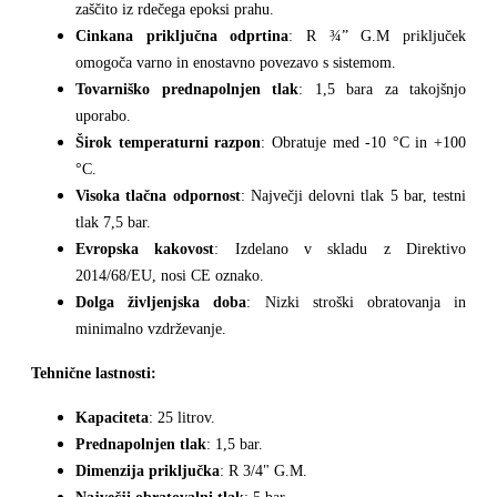
zaščito iz rdečega epoksi prahu.
Cinkana priključna odprtina
: R ¾” G.M priključek
omogoča varno in enostavno povezavo s sistemom.
Tovarniško prednapolnjen tlak
: 1,5 bara za takojšnjo
uporabo.
Širok temperaturni razpon
: Obratuje med -10 °C in +100
°C.
Visoka tlačna odpornost
: Največji delovni tlak 5 bar, testni
tlak 7,5 bar.
Evropska kakovost
: Izdelano v skladu z Direktivo
2014/68/EU, nosi CE oznako.
Dolga življenjska doba
: Nizki stroški obratovanja in
minimalno vzdrževanje.
Tehnične lastnosti:
Kapaciteta
: 25 litrov.
Prednapolnjen tlak
: 1,5 bar.
Dimenzija priključka
: R 3/4" G.M.