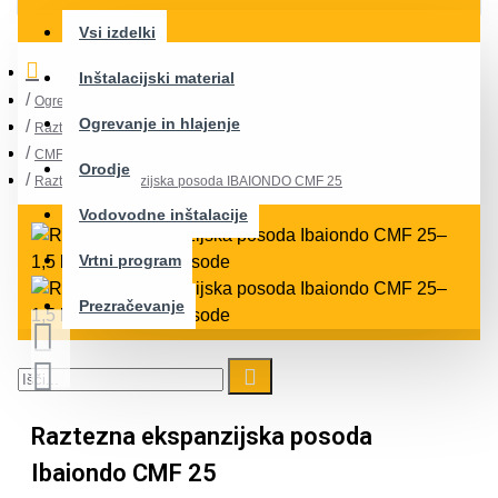
Vsi izdelki
Inštalacijski material
Ogrevanje in hlajenje
Ogrevanje in hlajenje
Raztezne posode
CMF
Orodje
Raztezna ekspanzijska posoda IBAIONDO CMF 25
Vodovodne inštalacije
Vrtni program
Prezračevanje
Raztezna ekspanzijska posoda
Ibaiondo CMF 25