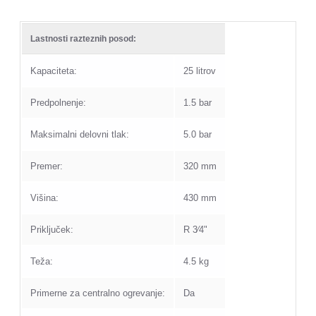
Lastnosti razteznih posod:
Kapaciteta:
25 litrov
Predpolnenje:
1.5 bar
Maksimalni delovni tlak:
5.0 bar
Premer:
320 mm
Višina:
430 mm
Priključek:
R 3⁄4"
Teža:
4.5 kg
Primerne za centralno ogrevanje:
Da