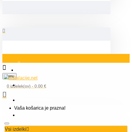
Prijava
Menu
Blog
0 izdelek(ov) - 0,00 €
Orodja in kalkulatorji
Vaša košarica je prazna!
Registracija
Vsi izdelki