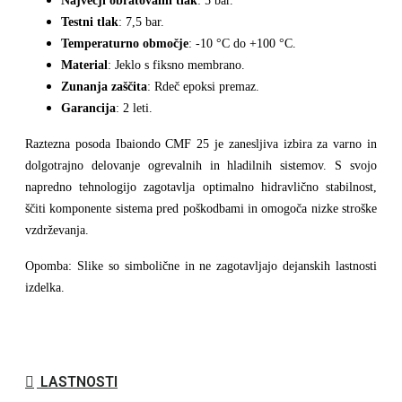
Največji obratovalni tlak
: 5 bar.
Testni tlak
: 7,5 bar.
Temperaturno območje
: -10 °C do +100 °C.
Material
: Jeklo s fiksno membrano.
Zunanja zaščita
: Rdeč epoksi premaz.
Garancija
: 2 leti.
Raztezna posoda
Ibaiondo CMF 25
je zanesljiva izbira za
varno in
dolgotrajno delovanje ogrevalnih in hladilnih sistemov
. S svojo
napredno tehnologijo zagotavlja
optimalno hidravlično stabilnost
,
ščiti komponente sistema pred poškodbami in omogoča
nizke stroške
vzdrževanja
.
Opomba
: Slike so simbolične in ne zagotavljajo dejanskih lastnosti
izdelka.
LASTNOSTI