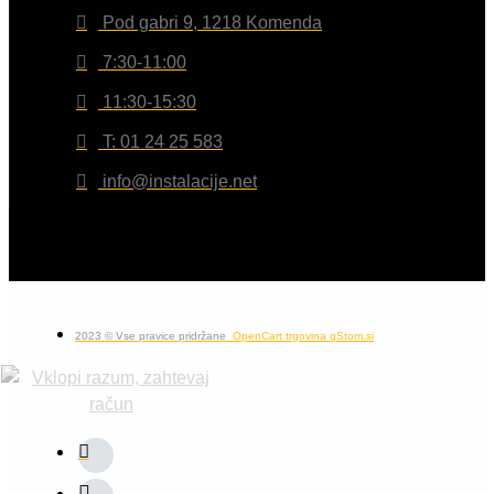
Pod gabri 9, 1218 Komenda
7:30-11:00
11:30-15:30
T: 01 24 25 583
info@instalacije.net
2023 © Vse pravice pridržane
OpenCart trgovina qStom.si