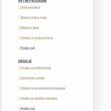
VRTNI PROGRAM
Vrtne kosilnice
Škarje za živo mejo
Motorne žage
Trimerji in motorne kose
Poglej več
ORODJE
Orodja za pritegovanje
Namensko orodje
Orodje za rezanje/posnemavanje
Orodje za splošno uporabo
Poglej več