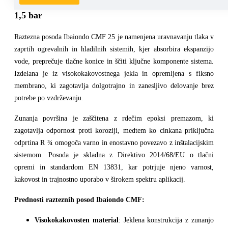
Raztezna ekspanzijska posoda Ibaiondo CMF 25 –
1,5 bar
Raztezna posoda
Ibaiondo CMF 25
je namenjena
uravnavanju tlaka v
zaprtih ogrevalnih in hladilnih sistemih
, kjer absorbira ekspanzijo
vode, preprečuje tlačne konice in ščiti ključne komponente sistema.
Izdelana je iz
visokokakovostnega jekla
in opremljena s
fiksno
membrano
, ki zagotavlja dolgotrajno in zanesljivo delovanje brez
potrebe po vzdrževanju.
Zunanja površina je zaščitena z
rdečim epoksi premazom
, ki
zagotavlja
odpornost proti koroziji
, medtem ko
cinkana priključna
odprtina R ¾
omogoča varno in enostavno povezavo z inštalacijskim
sistemom. Posoda je skladna z
Direktivo 2014/68/EU o tlačni
opremi
in standardom
EN 13831
, kar potrjuje njeno varnost,
kakovost in trajnostno uporabo v širokem spektru aplikacij.
Prednosti razteznih posod Ibaiondo CMF:
Visokokakovosten material
: Jeklena konstrukcija z zunanjo