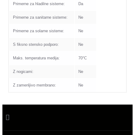
Primerne za hladilne sisteme:
Da
Primerne za sanitarne sisteme:
Ne
Primerne za solarne sisteme:
Ne
S fiksno stensko podporo:
Ne
Maks. temperatura medija:
70°C
Z nogicami:
Ne
Z zamenljivo membrano:
Ne