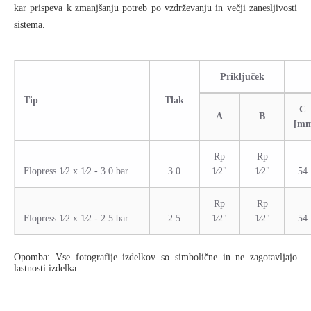
kar prispeva k zmanjšanju potreb po vzdrževanju in večji zanesljivosti
sistema.
Priključek
Tip
Tlak
C
A
B
[m
Rp
Rp
Flopress 1⁄2 x 1⁄2 - 3.0 bar
3.0
1⁄2"
1⁄2"
54
Rp
Rp
Flopress 1⁄2 x 1⁄2 - 2.5 bar
2.5
1⁄2"
1⁄2"
54
Opomba: Vse fotografije izdelkov so simbolične in ne zagotavljajo
lastnosti izdelka.