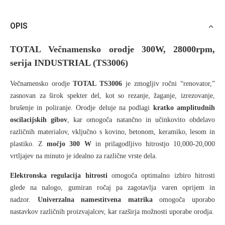
OPIS
TOTAL Večnamensko orodje 300W, 28000rpm,
serija INDUSTRIAL (TS3006)
Večnamensko orodje
TOTAL TS3006
je zmogljiv ročni “renovator,”
zasnovan za širok spekter del, kot so rezanje, žaganje, izrezovanje,
brušenje in poliranje. Orodje deluje na podlagi
kratko amplitudnih
oscilacijskih gibov
, kar omogoča natančno in učinkovito obdelavo
različnih materialov, vključno s kovino, betonom, keramiko, lesom in
plastiko. Z
močjo 300 W
in prilagodljivo hitrostjo 10,000-20,000
vrtljajev na minuto je idealno za različne vrste dela.
Elektronska regulacija hitrosti
omogoča optimalno izbiro hitrosti
glede na nalogo, gumiran ročaj pa zagotavlja varen oprijem in
nadzor.
Univerzalna namestitvena matrika
omogoča uporabo
nastavkov različnih proizvajalcev, kar razširja možnosti uporabe orodja.