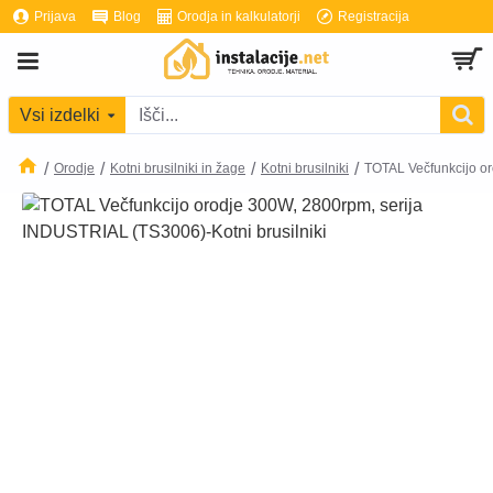
Prijava
Blog
Orodja in kalkulatorji
Registracija
Vsi izdelki
Orodje
Kotni brusilniki in žage
Kotni brusilniki
TOTAL Večfunkcijo o