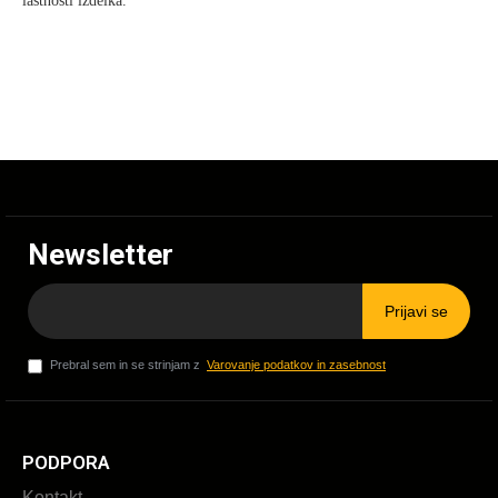
lastnosti izdelka.
Newsletter
Prijavi se
Prebral sem in se strinjam z
Varovanje podatkov in zasebnost
PODPORA
Kontakt