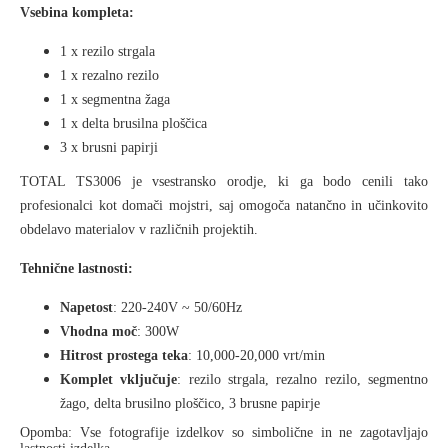
Vsebina kompleta:
1 x rezilo strgala
1 x rezalno rezilo
1 x segmentna žaga
1 x delta brusilna ploščica
3 x brusni papirji
TOTAL TS3006 je vsestransko orodje, ki ga bodo cenili tako
profesionalci kot domači mojstri, saj omogoča natančno in učinkovito
obdelavo materialov v različnih projektih.
Tehnične lastnosti:
Napetost
: 220-240V ~ 50/60Hz
Vhodna moč
: 300W
Hitrost prostega teka
: 10,000-20,000 vrt/min
Komplet vključuje
: rezilo strgala, rezalno rezilo, segmentno
žago, delta brusilno ploščico, 3 brusne papirje
Opomba: Vse fotografije izdelkov so simbolične in ne zagotavljajo