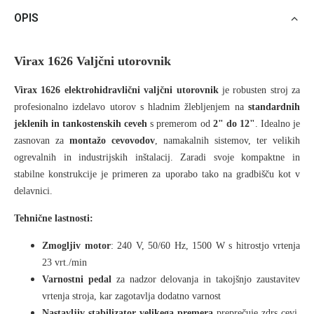
OPIS
Virax 1626 Valjčni utorovnik
Virax 1626 elektrohidravlični valjčni utorovnik
je robusten stroj za
profesionalno izdelavo utorov s hladnim žlebljenjem na
standardnih
jeklenih in tankostenskih ceveh
s premerom od
2" do 12"
. Idealno je
zasnovan za
montažo cevovodov
, namakalnih sistemov, ter velikih
ogrevalnih in industrijskih inštalacij. Zaradi svoje kompaktne in
stabilne konstrukcije je primeren za uporabo tako na gradbišču kot v
delavnici.
Tehnične lastnosti:
Zmogljiv motor
: 240 V, 50/60 Hz, 1500 W s hitrostjo vrtenja
23 vrt./min
Varnostni pedal
za nadzor delovanja in takojšnjo zaustavitev
vrtenja stroja, kar zagotavlja dodatno varnost
Nastavljiv stabilizator velikega premera
preprečuje zdrs cevi,