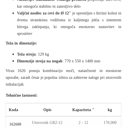
kar omogoča stabilno in zanesljivo delo
Valjčni nosilec za cevi do Ø 12"
je opremljen s štirimi kolesi in
dvema stranskima vodiloma iz kaljenega jekla s sistemom
hitrega zaklepanja, ki omogoča enostavno nastavitev in
sprostitev
Teža in dimenzije:
Teža stroja
: 129 kg
Dimenzije stroja na nogah
: 770 x 550 x 1400 mm
Virax 1626 ponuja kombinacijo moči, natančnosti in enostavne
uporabe, zaradi česar je popolna izbira za zahtevne naloge pri utorovnih
inštalacijah.
Tehnične lastnosti:
Koda
Opis
Kapaciteta "
kg
Utorovnik GR2-12
2 - 12
170,000
162600