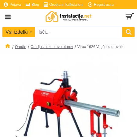
Prijava
Blog
Orodja in kalkulatorji
Registracija
Vsi izdelki
Orodje
Orodja za izdelavo utorov
Virax 1626 Valjčni utorovnik