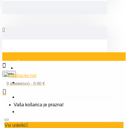
Prijava
Menu
Blog
0 izdelek(ov) - 0,00 €
Orodja in kalkulatorji
Vaša košarica je prazna!
Registracija
Vsi izdelki