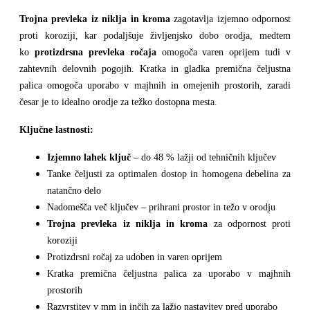
Trojna prevleka iz niklja in kroma
zagotavlja izjemno odpornost
proti koroziji, kar podaljšuje življenjsko dobo orodja, medtem
ko
protizdrsna prevleka ročaja
omogoča varen oprijem tudi v
zahtevnih delovnih pogojih. Kratka in gladka premična čeljustna
palica omogoča uporabo v majhnih in omejenih prostorih, zaradi
česar je to idealno orodje za težko dostopna mesta.
Ključne lastnosti:
Izjemno lahek ključ
– do 48 % lažji od tehničnih ključev
Tanke čeljusti za optimalen dostop in homogena debelina za
natančno delo
Nadomešča več ključev – prihrani prostor in težo v orodju
Trojna prevleka iz niklja in kroma
za odpornost proti
koroziji
Protizdrsni ročaj za udoben in varen oprijem
Kratka premična čeljustna palica za uporabo v majhnih
prostorih
Razvrstitev v mm in inčih za lažjo nastavitev pred uporabo