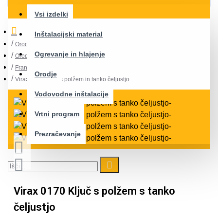
Vsi izdelki
Inštalacijski material
Orodje
Ogrevanje in hlajenje
Orodja za pritegovanje
Francoski ključi
Orodje
Virax 0170 Ključ s polžem in tanko čeljustjo
Vodovodne inštalacije
Vrtni program
Prezračevanje
Virax 0170 Ključ s polžem s tanko
čeljustjo