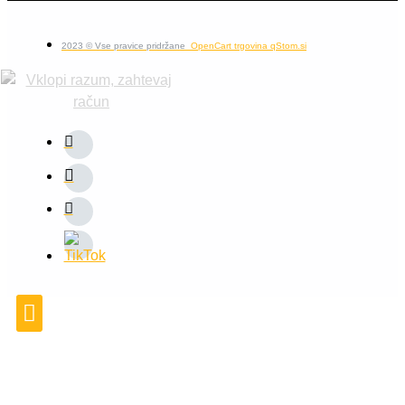
2023 © Vse pravice pridržane
OpenCart trgovina qStom.si