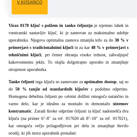
V KOŠARICO
Virax 0170 Ključ s polžem in tanko čeljustjo
Virax 0170 ključ s polžem in tanko čeljustjo
je izjemno lahek in
vsestranski nastavljiv ključ, ki je zasnovan za maksimalno udobje
uporabnika. Njegova optimalna zasnova zmanjša težo za do
30 % v
primerjavi s tradicionalnimi ključi
in za kar
48 % v primerjavi s
tehničnimi ključi
, pri čemer ohranja visoko trdnost, zahvaljujoč
kakovostnemu jeklu. To olajša dolgotrajno uporabo in zmanjšuje
utrujenost uporabnika.
Tanke čeljusti
tega ključa so zasnovane za
optimalen dostop
, saj so
do
50 % tanjše od standardnih ključev
s podobno odprtino.
Homogena debelina čeljusti po celotni dolžini omogoča natančno in
varno delo, kar je idealno za montažo in demontažo
sistemov
kontramatic
. Zaradi široke odprtine čeljusti ta ključ nadomešča dva
ključa (na primer 6"-8" za ref. 017020 ali 8"-10" za ref. 017021),
kar omogoča večjo prilagodljivost pri delu in zmanjšuje število
orodij, ki jih mora uporabnik prenašati.