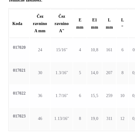
Tehnične lastnosti:
Čez
Čez
E
E1
L
L
Koda
ravnino
ravnino
mm
mm
mm
"
A mm
A"
Grouped
017020
product
24
15/16''
4
10,8
161
6
0
items
017021
30
1.3/16"
5
14,0
207
8
0
017022
36
1.7/16"
6
15,5
259
10
0
017023
46
1.13/16"
8
19,0
311
12
0