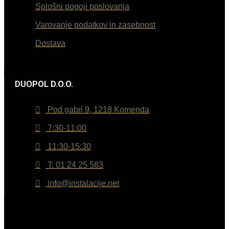
Splošni pogoji poslovanja
Varovanje podatkov in zasebnost
Dostava
DUOPOL D.O.O.
Pod gabri 9, 1218 Komenda
7:30-11:00
11:30-15:30
T: 01 24 25 583
info@instalacije.net