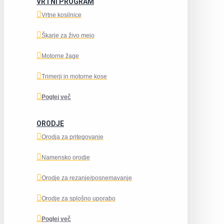
VRTNI PROGRAM
Vrtne kosilnice
Škarje za živo mejo
Motorne žage
Trimerji in motorne kose
Poglej več
ORODJE
Orodja za pritegovanje
Namensko orodje
Orodje za rezanje/posnemavanje
Orodje za splošno uporabo
Poglej več