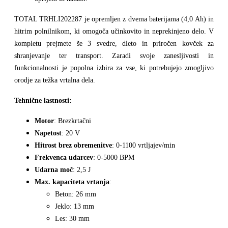
TOTAL TRHLI202287 je opremljen z dvema baterijama (4,0 Ah) in
hitrim polnilnikom, ki omogoča učinkovito in neprekinjeno delo. V
kompletu prejmete še 3 svedre, dleto in priročen kovček za
shranjevanje ter transport. Zaradi svoje zanesljivosti in
funkcionalnosti je popolna izbira za vse, ki potrebujejo zmogljivo
orodje za težka vrtalna dela.
Tehnične lastnosti:
Motor
: Brezkrtačni
Napetost
: 20 V
Hitrost brez obremenitve
: 0-1100 vrtljajev/min
Frekvenca udarcev
: 0-5000 BPM
Udarna moč
: 2,5 J
Max. kapaciteta vrtanja
:
Beton: 26 mm
Jeklo: 13 mm
Les: 30 mm