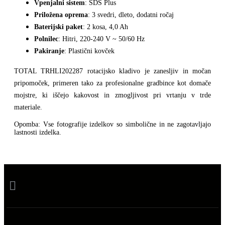
Vpenjalni sistem
: SDS Plus
Priložena oprema
: 3 svedri, dleto, dodatni ročaj
Baterijski paket
: 2 kosa, 4,0 Ah
Polnilec
: Hitri, 220-240 V ~ 50/60 Hz
Pakiranje
: Plastični kovček
TOTAL TRHLI202287 rotacijsko kladivo je zanesljiv in močan
pripomoček, primeren tako za profesionalne gradbince kot domače
mojstre, ki iščejo kakovost in zmogljivost pri vrtanju v trde
materiale.
Opomba: Vse fotografije izdelkov so simbolične in ne zagotavljajo
lastnosti izdelka.