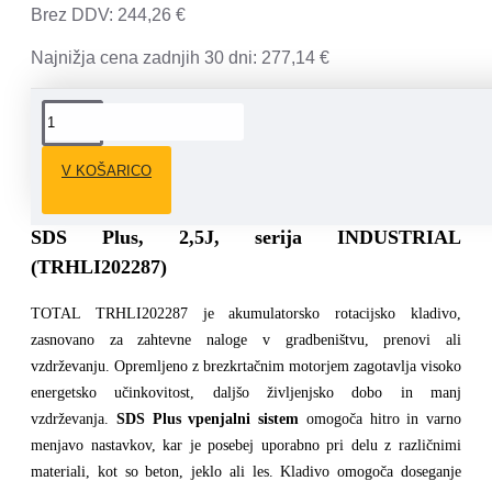
Brez DDV: 244,26 €
Najnižja cena zadnjih 30 dni: 277,14 €
OPIS
V KOŠARICO
TOTAL Akumulatorsko rotacijsko kladivo 20V,
SDS Plus, 2,5J, serija INDUSTRIAL
(TRHLI202287)
TOTAL TRHLI202287 je akumulatorsko rotacijsko kladivo,
zasnovano za zahtevne naloge v gradbeništvu, prenovi ali
vzdrževanju. Opremljeno z brezkrtačnim motorjem zagotavlja visoko
energetsko učinkovitost, daljšo življenjsko dobo in manj
vzdrževanja.
SDS Plus vpenjalni sistem
omogoča hitro in varno
menjavo nastavkov, kar je posebej uporabno pri delu z različnimi
materiali, kot so beton, jeklo ali les. Kladivo omogoča doseganje