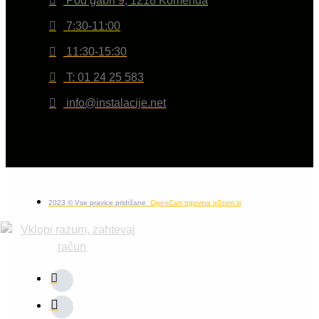
Pod gabri 9, 1218 Komenda
7:30-11:00
11:30-15:30
T: 01 24 25 583
info@instalacije.net
2023 © Vse pravice pridržane
OpenCart trgovina qStom.si