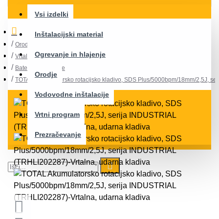
Vsi izdelki
Inštalacijski material
Orodje
Ogrevanje in hlajenje
Vrtalna, udarna kladiva
Baterijske naprave
Orodje
TOTAL Akumulatorsko rotacijsko kladivo, SDS Plus/5000bpm/18mm/2,5J, s
Vodovodne inštalacije
Vrtni program
Prezračevanje