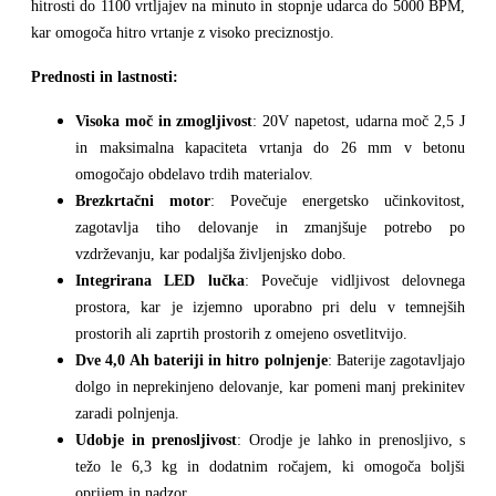
hitrosti do 1100 vrtljajev na minuto in stopnje udarca do 5000 BPM,
kar omogoča hitro vrtanje z visoko preciznostjo.
Prednosti in lastnosti:
Visoka moč in zmogljivost
: 20V napetost, udarna moč 2,5 J
in maksimalna kapaciteta vrtanja do 26 mm v betonu
omogočajo obdelavo trdih materialov.
Brezkrtačni motor
: Povečuje energetsko učinkovitost,
zagotavlja tiho delovanje in zmanjšuje potrebo po
vzdrževanju, kar podaljša življenjsko dobo.
Integrirana LED lučka
: Povečuje vidljivost delovnega
prostora, kar je izjemno uporabno pri delu v temnejših
prostorih ali zaprtih prostorih z omejeno osvetlitvijo.
Dve 4,0 Ah bateriji in hitro polnjenje
: Baterije zagotavljajo
dolgo in neprekinjeno delovanje, kar pomeni manj prekinitev
zaradi polnjenja.
Udobje in prenosljivost
: Orodje je lahko in prenosljivo, s
težo le 6,3 kg in dodatnim ročajem, ki omogoča boljši
oprijem in nadzor.