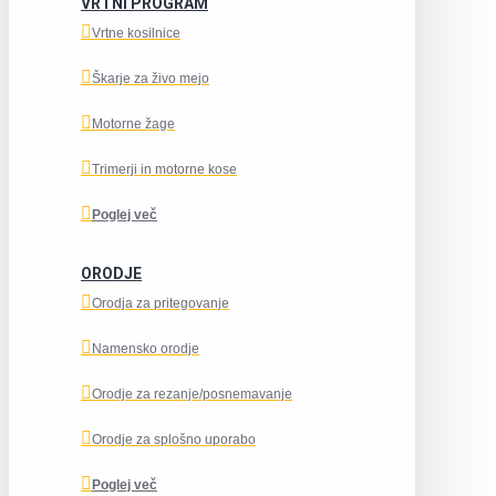
VRTNI PROGRAM
Vrtne kosilnice
Škarje za živo mejo
Motorne žage
Trimerji in motorne kose
Poglej več
ORODJE
Orodja za pritegovanje
Namensko orodje
Orodje za rezanje/posnemavanje
Orodje za splošno uporabo
Poglej več