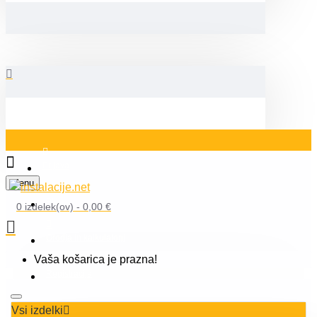
Prijava
Menu
Blog
0 izdelek(ov) - 0,00 €
Orodja in kalkulatorji
Vaša košarica je prazna!
Registracija
Vsi izdelki