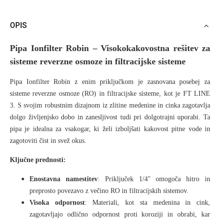
OPIS
Pipa Ionfilter Robin – Visokokakovostna rešitev za
sisteme reverzne osmoze in filtracijske sisteme
Pipa Ionfilter Robin z enim priključkom je zasnovana posebej za
sisteme reverzne osmoze (RO) in filtracijske sisteme, kot je FT LINE
3. S svojim robustnim dizajnom iz zlitine medenine in cinka zagotavlja
dolgo življenjsko dobo in zanesljivost tudi pri dolgotrajni uporabi. Ta
pipa je idealna za vsakogar, ki želi izboljšati kakovost pitne vode in
zagotoviti čist in svež okus.
Ključne prednosti:
Enostavna namestitev
: Priključek 1/4" omogoča hitro in
preprosto povezavo z večino RO in filtracijskih sistemov.
Visoka odpornost
: Materiali, kot sta medenina in cink,
zagotavljajo odlično odpornost proti koroziji in obrabi, kar