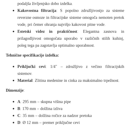
podaljša življenjsko dobo izdelka.
Kakovostna filtracija
: S popolno združljivostjo za sisteme
reverzne osmoze in filtracijske sisteme omogoča nemoten pretok
vode, pri čemer ohranja najvišjo kakovost pitne vode.
Estetski videz in praktičnost
: Elegantna zasnova in
prilagodljivost omogočata uporabo v različnih stilih kuhinj,
poleg tega pa zagotavlja optimalno uporabnost.
Tehnične specifikacije izdelka:
Priključki cevi
: 1/4" – združljivo z večino filtracijskih
sistemov.
Material
: Zlitina medenine in cinka za maksimalno trpežnost.
Dimenzije
:
A
: 295 mm – skupna višina pipe
B
: 170 mm – dolžina izliva
C
: 35 mm – dolžina ročice za nadzor pretoka
D
: Ø 12 mm – premer priključne cevi