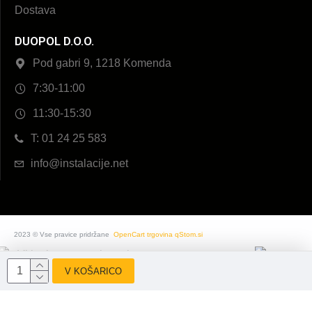
Dostava
DUOPOL D.O.O.
Pod gabri 9, 1218 Komenda
7:30-11:00
11:30-15:30
T: 01 24 25 583
info@instalacije.net
2023 © Vse pravice pridržane
OpenCart trgovina qStom.si
V KOŠARICO