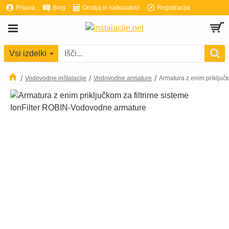
Prijava
Blog
Orodja in kalkulatorji
Registracija
Vsi izdelki
Vodovodne inštalacije
Vodovodne armature
Armatura z enim priključk