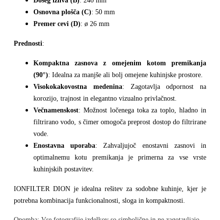
Doseg izliva (B)
: 240 mm
Osnovna plošča (C)
: 50 mm
Premer cevi (D)
: ø 26 mm
Prednosti
:
Kompaktna zasnova z omejenim kotom premikanja
(90°)
: Idealna za manjše ali bolj omejene kuhinjske prostore.
Visokokakovostna medenina
: Zagotavlja odpornost na
korozijo, trajnost in elegantno vizualno privlačnost.
Večnamenskost
: Možnost ločenega toka za toplo, hladno in
filtrirano vodo, s čimer omogoča preprost dostop do filtrirane
vode.
Enostavna uporaba
: Zahvaljujoč enostavni zasnovi in
optimalnemu kotu premikanja je primerna za vse vrste
kuhinjskih postavitev.
IONFILTER DION je idealna rešitev za sodobne kuhinje, kjer je
potrebna kombinacija funkcionalnosti, sloga in kompaktnosti.
Opomba: Vse fotografije izdelkov so simbolične in ne zagotavljajo