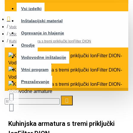
Vsi izdelki
Inštalacijski material
Vodovodne inštalacije
Ogrevanje in hlajenje
Vodovodne armature
Kuhinjska armatura s tremi priključki IonFilter DION
Orodje
Vodovodne inštalacije
Vrtni program
Prezračevanje
Kuhinjska armatura s tremi priključki