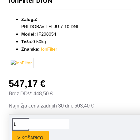
IonFilter DION
Zaloga:
PRI DOBAVITELJU 7-10 DNI
Model:
IF298054
Teža:
0.50kg
Znamka:
IonFilter
547,17 €
Brez DDV: 448,50 €
Najnižja cena zadnjih 30 dni: 503,40 €
OPIS
V KOŠARICO