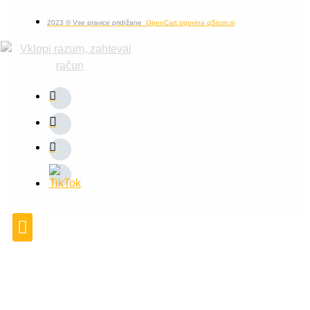
2023 © Vse pravice pridržane
OpenCart trgovina qStom.si