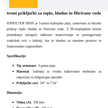
KUHINJSKA PIPA IONFILTER DION -
Pipa s
tremi priključki za toplo, hladno in filtrirano vodo
IONFILTER DION je 3-potna kuhinjska pipa, zasnovana za hkratni
priklop tople, hladne in filtrirane vode. Z 90-stopinjskim kotom
premikanja omogoča lahkotno manevriranje in premagovanje
vsakršnih ovir v kuhinji, kar je idealno za omejene prostore in
funkcionalno razporeditev.
Specifikacije:
Tip armature
: 3-potna pipa
Material
: Izdelana iz visoko kakovostne medenine za
odpornost in dolgotrajno uporabo
Priključki cevi
: 3/8" in 7/16"
Dimenzije:
Višina (A)
: 358 mm