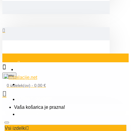
Prijava
Menu
Blog
0 izdelek(ov) - 0,00 €
Orodja in kalkulatorji
Vaša košarica je prazna!
Registracija
Vsi izdelki