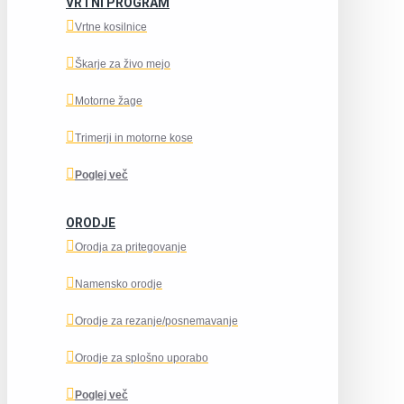
VRTNI PROGRAM
Vrtne kosilnice
Škarje za živo mejo
Motorne žage
Trimerji in motorne kose
Poglej več
ORODJE
Orodja za pritegovanje
Namensko orodje
Orodje za rezanje/posnemavanje
Orodje za splošno uporabo
Poglej več