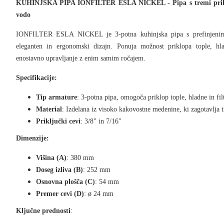
KUHINJSKA PIPA IONFILTER ESLA NICKEL -
Pipa s tremi pri
vodo
IONFILTER ESLA NICKEL je 3-potna kuhinjska pipa s prefinjenimi,
eleganten in ergonomski dizajn. Ponuja možnost priklopa tople, hl
enostavno upravljanje z enim samim ročajem.
Specifikacije:
Tip armature
: 3-potna pipa, omogoča priklop tople, hladne in fil
Material
: Izdelana iz visoko kakovostne medenine, ki zagotavlja t
Priključki cevi
: 3/8" in 7/16"
Dimenzije:
Višina (A)
: 380 mm
Doseg izliva (B)
: 252 mm
Osnovna plošča (C)
: 54 mm
Premer cevi (D)
: ø 24 mm
Ključne prednosti
: