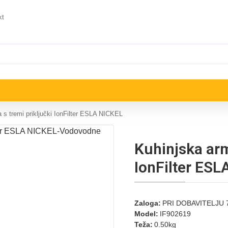
kt
 s tremi priključki IonFilter ESLA NICKEL
Kuhinjska arm
IonFilter ESL
Zaloga:
PRI DOBAVITELJU 7
Model:
IF902619
Teža:
0.50kg