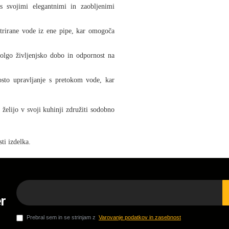
s svojimi elegantnimi in zaobljenimi
ltrirane vode iz ene pipe, kar omogoča
dolgo življenjsko dobo in odpornost na
sto upravljanje s pretokom vode, kar
lijo v svoji kuhinji združiti sodobno
ti izdelka.
r
Prebral sem in se strinjam z
Varovanje podatkov in zasebnost