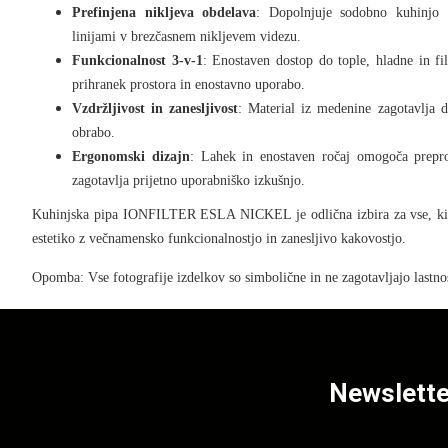
Prefinjena nikljeva obdelava
: Dopolnjuje sodobno kuhinjo 
linijami v brezčasnem nikljevem videzu.
Funkcionalnost 3-v-1
: Enostaven dostop do tople, hladne in fi
prihranek prostora in enostavno uporabo.
Vzdržljivost in zanesljivost
: Material iz medenine zagotavlja 
obrabo.
Ergonomski dizajn
: Lahek in enostaven ročaj omogoča prepro
zagotavlja prijetno uporabniško izkušnjo.
Kuhinjska pipa IONFILTER ESLA NICKEL je odlična izbira za vse, ki že
estetiko z večnamensko funkcionalnostjo in zanesljivo kakovostjo.
Opomba: Vse fotografije izdelkov so simbolične in ne zagotavljajo lastnos
Newslette