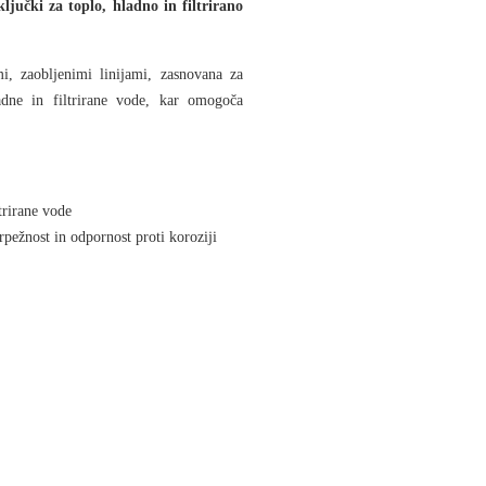
ključki za toplo, hladno in filtrirano
 zaobljenimi linijami, zasnovana za
adne in filtrirane vode, kar omogoča
trirane vode
rpežnost in odpornost proti koroziji