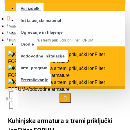
Vsi izdelki
Inštalacijski material
Vodovodne inštalacije
Ogrevanje in hlajenje
Vodovodne armature
Kuhinjska armatura s tremi priključki IonFilter FORUM
Orodje
Vodovodne inštalacije
Vrtni program
Prezračevanje
Kuhinjska armatura s tremi priključki