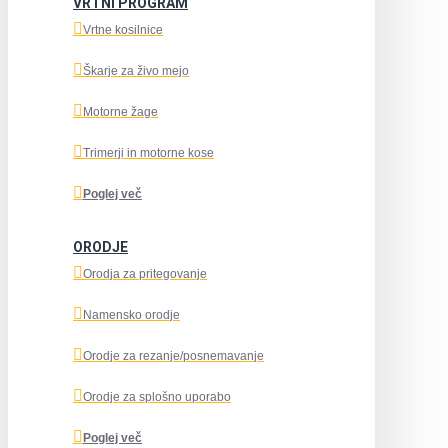
VRTNI PROGRAM
Vrtne kosilnice
Škarje za živo mejo
Motorne žage
Trimerji in motorne kose
Poglej več
ORODJE
Orodja za pritegovanje
Namensko orodje
Orodje za rezanje/posnemavanje
Orodje za splošno uporabo
Poglej več