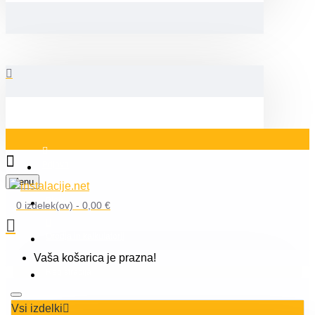
Prijava
Menu
Blog
0 izdelek(ov) - 0,00 €
Orodja in kalkulatorji
Vaša košarica je prazna!
Registracija
Vsi izdelki