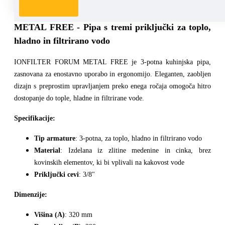
KUHINJSKA PIPA IONFILTER FORUM
METAL FREE -
Pipa s tremi priključki za toplo,
hladno in filtrirano vodo
IONFILTER FORUM METAL FREE je 3-potna kuhinjska pipa,
zasnovana za enostavno uporabo in ergonomijo. Eleganten, zaobljen
dizajn s preprostim upravljanjem preko enega ročaja omogoča hitro
dostopanje do tople, hladne in filtrirane vode.
Specifikacije:
Tip armature
: 3-potna, za toplo, hladno in filtrirano vodo
Material
: Izdelana iz zlitine medenine in cinka, brez
kovinskih elementov, ki bi vplivali na kakovost vode
Priključki cevi
: 3/8"
Dimenzije:
Višina (A)
: 320 mm