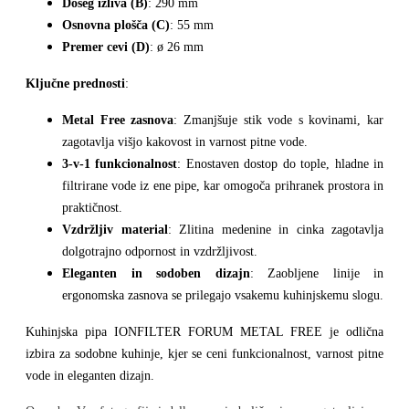
Doseg izliva (B)
: 290 mm
Osnovna plošča (C)
: 55 mm
Premer cevi (D)
: ø 26 mm
Ključne prednosti
:
Metal Free zasnova
: Zmanjšuje stik vode s kovinami, kar
zagotavlja višjo kakovost in varnost pitne vode.
3-v-1 funkcionalnost
: Enostaven dostop do tople, hladne in
filtrirane vode iz ene pipe, kar omogoča prihranek prostora in
praktičnost.
Vzdržljiv material
: Zlitina medenine in cinka zagotavlja
dolgotrajno odpornost in vzdržljivost.
Eleganten in sodoben dizajn
: Zaobljene linije in
ergonomska zasnova se prilegajo vsakemu kuhinjskemu slogu.
Kuhinjska pipa IONFILTER FORUM METAL FREE je odlična
izbira za sodobne kuhinje, kjer se ceni funkcionalnost, varnost pitne
vode in eleganten dizajn.