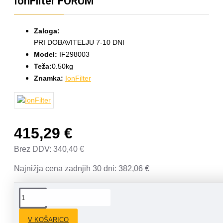
IonFilter FORUM
Zaloga:
PRI DOBAVITELJU 7-10 DNI
Model:
IF298003
Teža:
0.50kg
Znamka:
IonFilter
415,29 €
Brez DDV: 340,40 €
Najnižja cena zadnjih 30 dni: 382,06 €
OPIS
V KOŠARICO