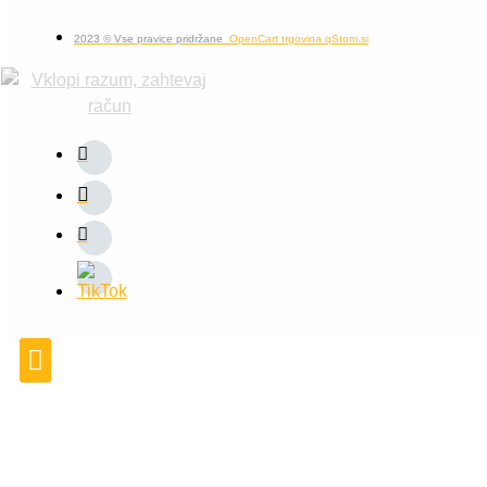
2023 © Vse pravice pridržane
OpenCart trgovina qStom.si