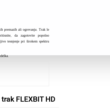
h premazih ali ogrevanju. Trak le
tisnite, da zagotovite popolno
ivo tesnjenje pri širokem spektru
zdelka.
i trak FLEXBIT HD