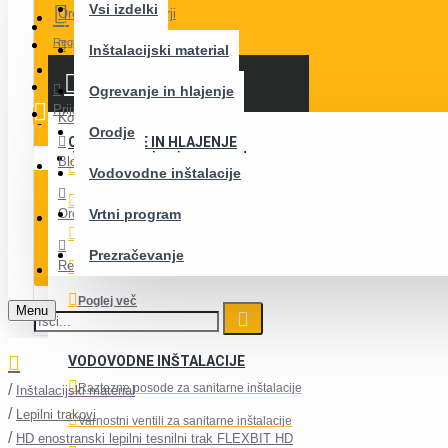
Vsi izdelki
Orodja in kalkulatorji
Menu
Registracija
Inštalacijski material
O nas
0 izdelek(ov) - 0,00 €
KATEGORIJE IZDELKOV
Ogrevanje in hlajenje
Prijava
Kontakt
Orodje
OGREVANJE IN HLAJENJE
Vaša košarica je prazna!
Blog
Toplotne črpalke
Vodovodne inštalacije
Raztezne posode
Orodja in kalkulatorji
Vrtni program
Klimatske naprave
Prezračevanje
Registracija
Zalogovniki
Poglej več
Menu
VODOVODNE INŠTALACIJE
Raztezne posode za sanitarne inštalacije
Inštalacijski material
Lepilni trakovi
Varnostni ventili za sanitarne inštalacije
HD enostranski lepilni tesnilni trak FLEXBIT HD