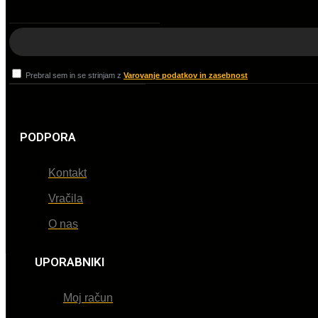
Prebral sem in se strinjam z
Varovanje podatkov in zasebnost
PODPORA
Kontakt
Vračila
O nas
UPORABNIKI
Moj račun