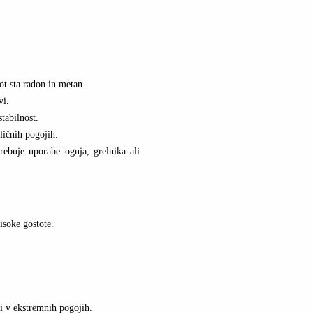
ot sta radon in metan.
vi.
tabilnost.
ličnih pogojih.
rebuje uporabe ognja, grelnika ali
isoke gostote.
di v ekstremnih pogojih.