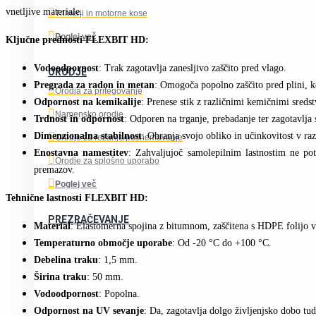
vnetljive materiale.
Trimerji in motorne kose
Poglej več
Ključne prednosti FLEXBIT HD:
Vodoodpornost
: Trak zagotavlja zanesljivo zaščito pred vlago.
ORODJE
Pregrada za radon in metan
: Omogoča popolno zaščito pred plini, k
Orodja za pritegovanje
Odpornost na kemikalije
: Prenese stik z različnimi kemičnimi sredst
Namensko orodje
Trdnost in odpornost
: Odporen na trganje, prebadanje ter zagotavlja s
Dimenzionalna stabilnost
: Ohranja svojo obliko in učinkovitost v raz
Orodje za rezanje/posnemavanje
Enostavna namestitev
: Zahvaljujoč samolepilnim lastnostim ne pot
Orodje za splošno uporabo
premazov.
Poglej več
Tehnične lastnosti FLEXBIT HD:
PREZRAČEVANJE
Material
: Elastomerna spojina z bitumnom, zaščitena s HDPE folijo v
Temperaturno območje uporabe
: Od -20 °C do +100 °C.
Debelina traku
: 1,5 mm.
Širina traku
: 50 mm.
Vodoodpornost
: Popolna.
Odpornost na UV sevanje
: Da, zagotavlja dolgo življenjsko dobo tu