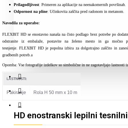
Prilagodljivost
: Primeren za aplikacije na neenakomernih površinah.
Odpornost na pline
: Učinkovita zaščita pred radonom in metanom.
Navodila za uporabo:
FLEXBIT HD se enostavno nanaša na čisto podlago brez potrebe po dodatni
odstranite iz embalaže, postavite na želeno mesto in ga močno pri
tesnjenje.
FLEXBIT HD je popolna izbira za dolgotrajno zaščito in zaneslj
gradbenih potreb.a
Opomba: Vse fotografije izdelkov so simbolične in ne zagotavljajo lastnosti i
LASTNOSTI:
Pakiranje
Rola H 50 mm x 10 m
HD enostranski lepilni tesniln