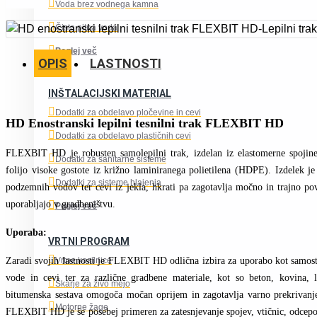
Voda brez vodnega kamna
Čista pitna voda
Poglej več
OPIS
LASTNOSTI
INŠTALACIJSKI MATERIAL
Dodatki za obdelavo pločevine in cevi
HD Enostranski lepilni tesnilni trak FLEXBIT HD
Dodatki za obdelavo plastičnih cevi
FLEXBIT HD je robusten samolepilni trak, izdelan iz elastomerne spojine 
Dodatki za sanitarne sisteme
folijo visoke gostote iz križno laminiranega polietilena (HDPE). Izdelek je 
Dodatki za sisteme hlajenja
podzemnih vodov ter cevi iz jekla, hkrati pa zagotavlja močno in trajno pov
uporabljajo v gradbeništvu.
Poglej več
Uporaba:
VRTNI PROGRAM
Zaradi svojih lastnosti je FLEXBIT HD odlična izbira za uporabo kot samos
Vrtne kosilnice
vode in cevi ter za različne gradbene materiale, kot so beton, kovina, l
Škarje za živo mejo
bitumenska sestava omogoča močan oprijem in zagotavlja varno prekrivanje
Motorne žage
FLEXBIT HD je še posebej primeren za zatesnjevanje spojev, vtičnic, odcepov,