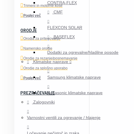
CONTRA-FLEX
Trimerji in motorne kose
CMF
Poglej več
FLEXCON SOLAR
ORODJE
BASEFLEX
Orodja za pritegovanje
Namensko orodje
Dodatki za ogrevalne/hladilne posode
Orodje za rezanje/posnemavanje
Klimatske naprave
Orodje za splošno uporabo
Samsung klimatske naprave
Poglej več
Panasonic klimatske naprave
PREZRAČEVANJE
Zalogovniki
Varnostni ventili za ogrevanje / hlajenje
Ločevanje nečistoč in zraka