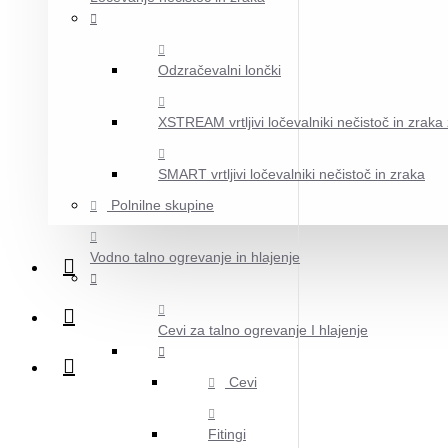
Odzračevalni lončki
XSTREAM vrtljivi ločevalniki nečistoč in zraka z
SMART vrtljivi ločevalniki nečistoč in zraka
Polnilne skupine
Vodno talno ogrevanje in hlajenje
Cevi za talno ogrevanje I hlajenje
Cevi
Fitingi