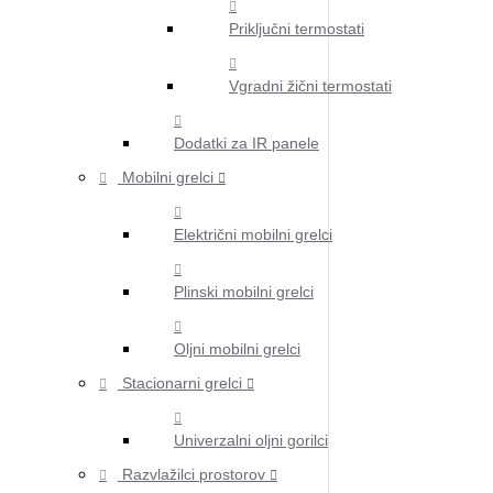
Priključni termostati
Vgradni žični termostati
Dodatki za IR panele
Mobilni grelci
Električni mobilni grelci
Plinski mobilni grelci
Oljni mobilni grelci
Stacionarni grelci
Univerzalni oljni gorilci
Razvlažilci prostorov