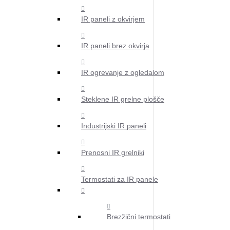
IR paneli z okvirjem
IR paneli brez okvirja
IR ogrevanje z ogledalom
Steklene IR grelne plošče
Industrijski IR paneli
Prenosni IR grelniki
Termostati za IR panele
Brezžični termostati