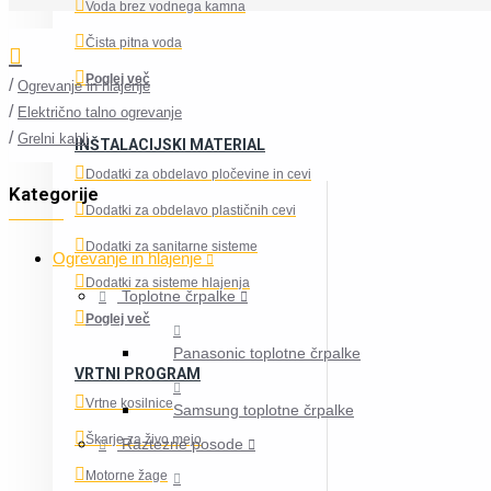
Voda brez vodnega kamna
Čista pitna voda
Poglej več
Ogrevanje in hlajenje
Električno talno ogrevanje
Grelni kabli
INŠTALACIJSKI MATERIAL
Dodatki za obdelavo pločevine in cevi
Kategorije
Dodatki za obdelavo plastičnih cevi
Dodatki za sanitarne sisteme
Ogrevanje in hlajenje
Dodatki za sisteme hlajenja
Toplotne črpalke
Poglej več
Panasonic toplotne črpalke
VRTNI PROGRAM
Vrtne kosilnice
Samsung toplotne črpalke
Škarje za živo mejo
Raztezne posode
Motorne žage