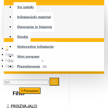
Vsi izdelki
Inštalacijski material
Ogrevanje in hlajenje
Orodje
Vodovodne inštalacije
Orodje
Vrtni program
Orodja za izdelavo navojev
Prezračevanje
Ročne naprave za vrezovanje
Ponastavi
Filter
PROIZVAJALCI