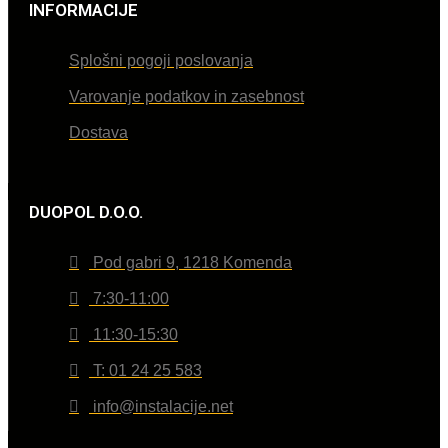
INFORMACIJE
Splošni pogoji poslovanja
Varovanje podatkov in zasebnost
Dostava
DUOPOL D.O.O.
Pod gabri 9, 1218 Komenda
7:30-11:00
11:30-15:30
T: 01 24 25 583
info@instalacije.net