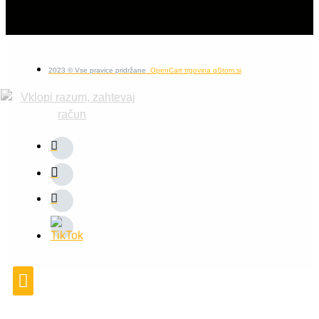
2023 © Vse pravice pridržane
OpenCart trgovina qStom.si