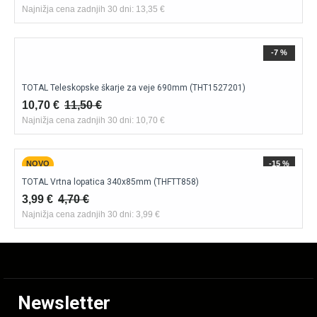
Najnižja cena zadnjih 30 dni: 13,35 €
-7 %
TOTAL Teleskopske škarje za veje 690mm (THT1527201)
10,70 €
11,50 €
Najnižja cena zadnjih 30 dni: 10,70 €
NOVO
-15 %
TOTAL Vrtna lopatica 340x85mm (THFTT858)
3,99 €
4,70 €
Najnižja cena zadnjih 30 dni: 3,99 €
Newsletter