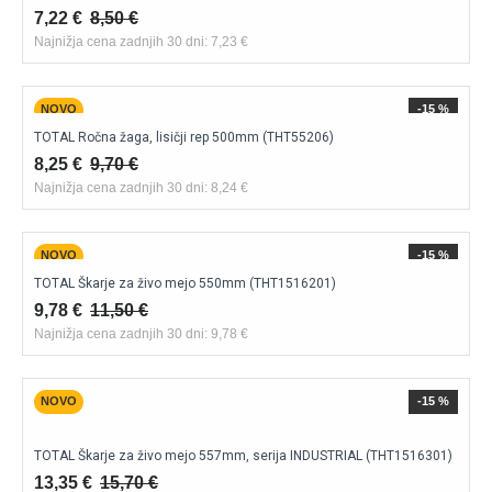
7,22 €
8,50 €
Najnižja cena zadnjih 30 dni: 7,23 €
NOVO
-15 %
TOTAL Ročna žaga, lisičji rep 500mm (THT55206)
8,25 €
9,70 €
Najnižja cena zadnjih 30 dni: 8,24 €
NOVO
-15 %
TOTAL Škarje za živo mejo 550mm (THT1516201)
9,78 €
11,50 €
Najnižja cena zadnjih 30 dni: 9,78 €
NOVO
-15 %
TOTAL Škarje za živo mejo 557mm, serija INDUSTRIAL (THT1516301)
13,35 €
15,70 €