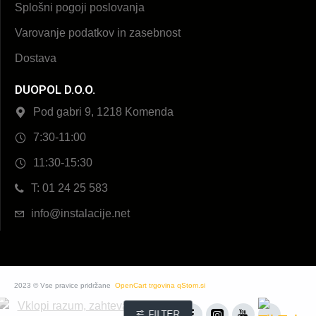
Splošni pogoji poslovanja
Varovanje podatkov in zasebnost
Dostava
DUOPOL D.O.O.
Pod gabri 9, 1218 Komenda
7:30-11:00
11:30-15:30
T: 01 24 25 583
info@instalacije.net
2023 © Vse pravice pridržane
OpenCart trgovina qStom.si
FILTER