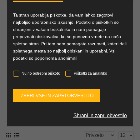
Vrtno ročno orodje
je osnova vsakega urejenega vrta,
saj omogoča natančno obrezovanje, pripravo tal,
Ta stran uporablja piškotke, da vam lahko zagotovi
cepljenje lesa ter izvedbo različnih vrtnih opravil okoli
najboljšo uporabniško izkušnjo. Podatki o piškotkih so
hiše ali v sadovnjaku.
shranjeni v vašem brskalniku in nam pomagajo
prepoznati obiskovalca, ko se ponovno vrnete na našo
V naši ponudbi najdete različne vrste orodja, kot so škarje
Škarje za živo
spletno stran. Pri tem nam pomagate razumeti, kateri deli
za veje, vrtne škarje, vrtne žage, sekire, vile in lopate, ki
Škarje za veje
mejo
Vrtne žage
spletnega mesta so najbolj obiskani in uporabni. Vsi
omogočajo učinkovito delo pri vsakodnevnih opravilih. Za
podatki so popolnoma anonimni!
natančno oblikovanje rastlin priporočamo tudi
škarje za živo mejo
, za zahtevnejše posege pa
Nujno potrebni piškotki
Piškotki za analitiko
motorne žage
.
Vrtne vile,
Kladiva in
Vrtne škarje
lopatke
macole
Če se sprašujete,
katero vrtno ročno orodje
.
Sekire
izbrati
, je ključnega pomena izbira glede na vrsto
Shrani in zapri obvestilo
dela in pogostost uporabe. Kakovostni materiali,
kot je kaljeno jeklo, ter ergonomsko oblikovani
ročaji omogočajo boljši oprijem, več nadzora in