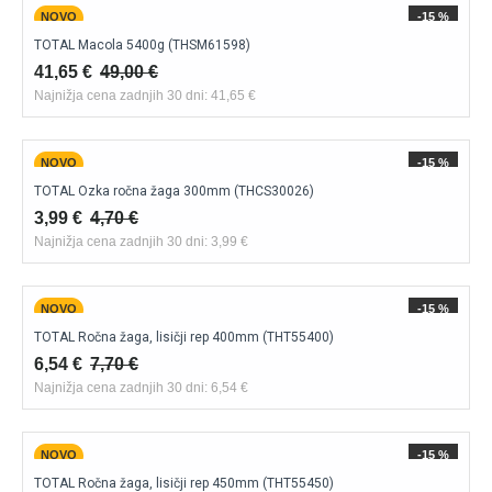
povečuje varnost pri delu in omogoča boljše
NOVO
-15 %
rezultate. Z rednim vzdrževanjem in uporabo
TOTAL Macola 5400g (THSM61598)
41,65 €
49,00 €
kakovostnih pripomočkov boste zagotovili
Najnižja cena zadnjih 30 dni: 41,65 €
dolgoročno zanesljivo uporabo in urejen vrt skozi
vse leto.
NOVO
-15 %
TOTAL Ozka ročna žaga 300mm (THCS30026)
Izberite kakovostno
vrtno ročno orodje
in si
3,99 €
4,70 €
zagotovite natančno, varno ter učinkovito urejanje
Najnižja cena zadnjih 30 dni: 3,99 €
vašega vrta in okolice.
NOVO
-15 %
TOTAL Ročna žaga, lisičji rep 400mm (THT55400)
6,54 €
7,70 €
Najnižja cena zadnjih 30 dni: 6,54 €
NOVO
-15 %
TOTAL Ročna žaga, lisičji rep 450mm (THT55450)