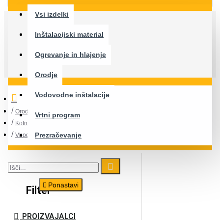
Vsi izdelki
Inštalacijski material
Ogrevanje in hlajenje
Orodje
Vodovodne inštalacije
Orodje
Vrtni program
Kotni brusilniki in žage
Prezračevanje
Vbodne žage
Ponastavi
Filter
PROIZVAJALCI