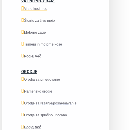
VRTNI PROGRAM
Vrtne kosilnice
Škarje za živo mejo
Motorne žage
Trimerji in motorne kose
Poglej več
ORODJE
Orodja za pritegovanje
Namensko orodje
Orodje za rezanje/posnemavanje
Orodje za splošno uporabo
Poglej več