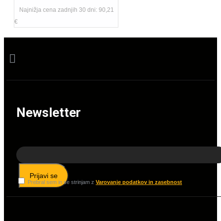
Če iščete zanesljivo in
Najnižja cena zadnjih 30 dni: 90,21
natančno
vbodno žago
, je
€
naša ponudba prava izbira za
vas. Preverite našo široko
paleto vbodnih žag in izberite
model, ki bo ustrezal vašim
potrebam, bodisi za domače
ali profesionalne projekte.
Newsletter
Prijavi se
Prebral sem in se strinjam z
Varovanje podatkov in zasebnost