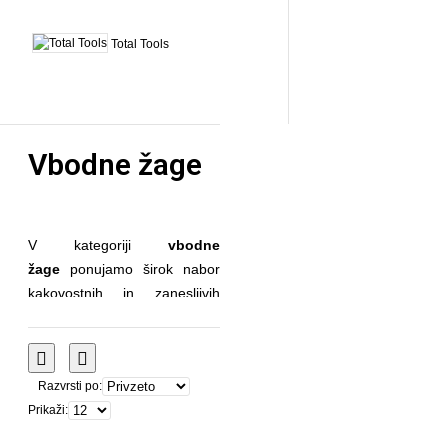
Total Tools
Vbodne žage
V kategoriji
vbodne
žage
ponujamo širok nabor
kakovostnih in zanesljivih
orodij, namenjenih za
natančno in učinkovito rezanje
različnih materialov, kot so
Razvrsti po:
les, kovina, plastika in drugi
Prikaži:
gradbeni materiali.
Vbodne
žage
so vsestransko