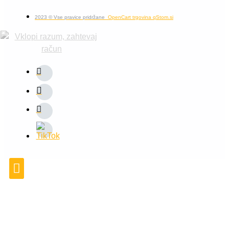
2023 © Vse pravice pridržane
OpenCart trgovina qStom.si