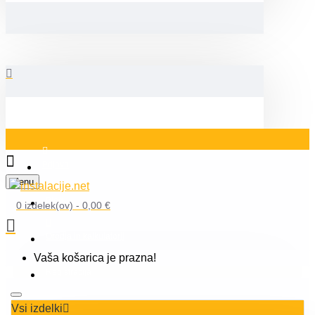
Prijava
Menu
Blog
0 izdelek(ov) - 0,00 €
Orodja in kalkulatorji
Vaša košarica je prazna!
Registracija
Vsi izdelki