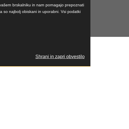
 v vašem brskalniku in nam pomagajo prepoznati
so najbolj obiskani in uporabni. Vsi podatki
Shrani in zapri obvestilo