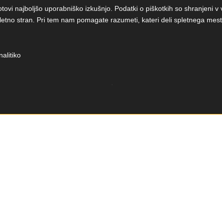
otovi najboljšo uporabniško izkušnjo. Podatki o piškotkih so shranjeni
etno stran. Pri tem nam pomagate razumeti, kateri deli spletnega mesta 
nalitiko
.