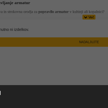
vljanje armatur
iva in strokovna orodja za
popravilo armatur
v kuhinji ali kopalnici?
na ponuja širok izbor profesionalnih
orodij za vzdrževanje in popra
in kopalniških pip. Ne glede na to, ali potrebujete orodje za
izvlečno
enutno ni izdelkov.
li
armaturo za tuš
, vam zagotavljamo ustrezno opremo, ki omogoča nat
ema tako osnovna kot specializirana orodja za
popravilo ku
NADALJUJTE
di
in
tuše
. Za vsako situacijo ponujamo optimalno rešitev, bodisi za 
zahtevnejša opravila, kot so popravila naprednih
termostatskih armatu
 kategoriji
orodij za popravilo armatur
je skrbno izbran glede na kako
te. Z našimi orodji lahko poskrbite, da bo vaša
sanitarna armatura
ih sistemov.
omači mojstri bodo v naši ponudbi našli vse, kar potrebujejo za usp
njskih
kot
kopalniških armatur
, zagotavljajo pa tudi potrebno natančn
I
 visoko kakovostnih
orodij za vodovodne pipe
in poskrbite, da bodo v
imalno funkcionalnost in dolgo življenjsko dobo.