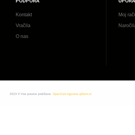
PODPORA
UPORA
Kontakt
Moj rač
Vračila
Naročil
O nas
2023 © Vse pravice pridržane
OpenCart trgovina qStom.si