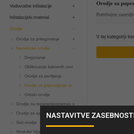
Orodje za popra
Vodovodne inštalacije
Potrebujete zaneslj
Inštalacijski material
Naša spletna trgovi
Orodje
vrstami kuhinjskih 
V tej kategoriji tr
Orodja za pritegovanje
kuhinjsko korito
a
Namensko orodje
Naša ponudba zaj
Dvigovanje
za
umivalnike
,
ka
ventilov, bodisi za 
Oblikovanje bakrenih cevi
Orodje za pertljanje
Vsak izdelek v naši
Orodje za popravljanje armatur
zanesljive rezulta
delovanju vodovodn
Ostalo orodje
Orodje za rezanje/posnemavanje
Profesionalci in d
pri
popravilu kuhi
Orodje za splošno uporabo
NASTAVITVE ZASEBNOST
Seti orodja
Odkrijte naš nabor
ter zagotavljale opt
Vrtalniki/ Vijačniki