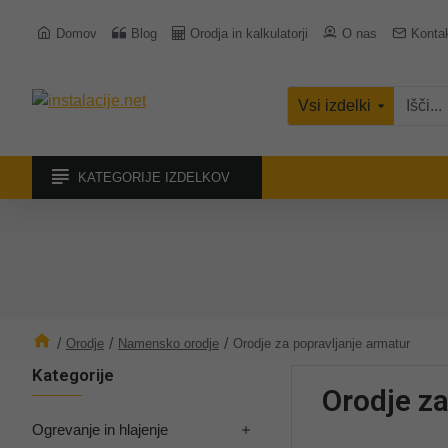
Domov
Blog
Orodja in kalkulatorji
O nas
Konta
Vsi izdelki
KATEGORIJE IZDELKOV
Orodje
Namensko orodje
Orodje za popravljanje armatur
Kategorije
Orodje za
Ogrevanje in hlajenje