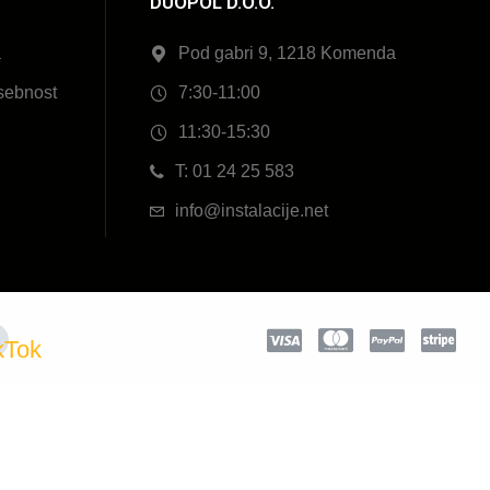
DUOPOL D.O.O.
a
Pod gabri 9, 1218 Komenda
sebnost
7:30-11:00
11:30-15:30
T: 01 24 25 583
info@instalacije.net