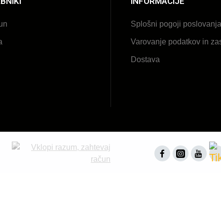
BNIKI
INFORMACIJE
un
Splošni pogoji poslovanj
a
Varovanje podatkov in za
Dostava