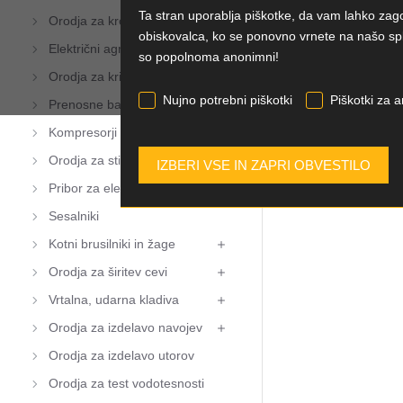
Ta stran uporablja piškotke, da vam lahko zag
Orodja za kronsko vrtanje
obiskovalca, ko se ponovno vrnete na našo spl
Električni agregati, generatorji
so popolnoma anonimni!
Orodja za krivljenje cevi
Nujno potrebni piškotki
Piškotki za a
Prenosne baterijske postaje
Kompresorji
Orodja za stiskanje cevi
Pribor za električno orodje
Sesalniki
Kotni brusilniki in žage
Orodja za širitev cevi
Vrtalna, udarna kladiva
Orodja za izdelavo navojev
Orodja za izdelavo utorov
Orodja za test vodotesnosti