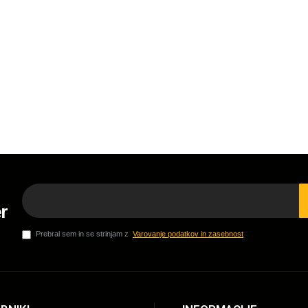
r
Prebral sem in se strinjam z
Varovanje podatkov in zasebnost