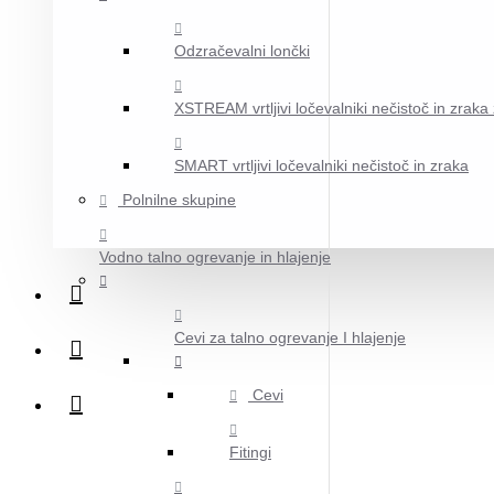
Odzračevalni lončki
XSTREAM vrtljivi ločevalniki nečistoč in zraka z
SMART vrtljivi ločevalniki nečistoč in zraka
Polnilne skupine
Vodno talno ogrevanje in hlajenje
Cevi za talno ogrevanje I hlajenje
Cevi
Fitingi