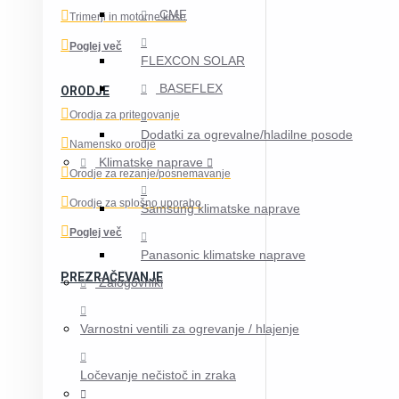
CMF
Trimerji in motorne kose
Poglej več
FLEXCON SOLAR
BASEFLEX
ORODJE
Orodja za pritegovanje
Dodatki za ogrevalne/hladilne posode
Namensko orodje
Klimatske naprave
Orodje za rezanje/posnemavanje
Orodje za splošno uporabo
Samsung klimatske naprave
Poglej več
Panasonic klimatske naprave
PREZRAČEVANJE
Zalogovniki
Varnostni ventili za ogrevanje / hlajenje
Ločevanje nečistoč in zraka