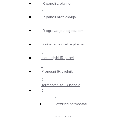
IR paneli z okvirjem
IR paneli brez okvirja
IR ogrevanje z ogledalom
Steklene IR grelne plošče
Industrijski IR paneli
Prenosni IR grelniki
Termostati za IR panele
Brezžični termostati