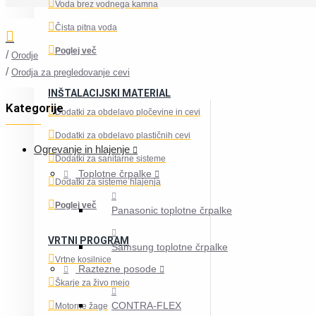
Voda brez vodnega kamna
Čista pitna voda
Poglej več
Orodje
Orodja za pregledovanje cevi
INŠTALACIJSKI MATERIAL
Kategorije
Dodatki za obdelavo pločevine in cevi
Dodatki za obdelavo plastičnih cevi
Ogrevanje in hlajenje
Dodatki za sanitarne sisteme
Toplotne črpalke
Dodatki za sisteme hlajenja
Poglej več
Panasonic toplotne črpalke
VRTNI PROGRAM
Samsung toplotne črpalke
Vrtne kosilnice
Raztezne posode
Škarje za živo mejo
CONTRA-FLEX
Motorne žage