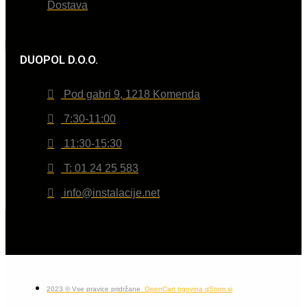
Dostava
DUOPOL D.O.O.
Pod gabri 9, 1218 Komenda
7:30-11:00
11:30-15:30
T: 01 24 25 583
info@instalacije.net
2023 © Vse pravice pridržane
OpenCart trgovina qStom.si