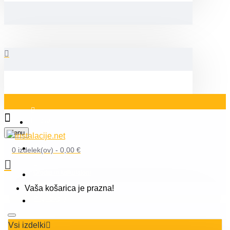
Prijava
Menu
Blog
0 izdelek(ov) - 0,00 €
Orodja in kalkulatorji
Vaša košarica je prazna!
Registracija
Vsi izdelki