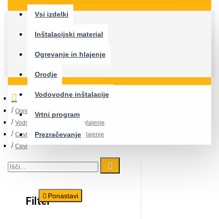
Vsi izdelki
Inštalacijski material
Ogrevanje in hlajenje
Orodje
Vodovodne inštalacije
Ogrevanje in hlajenje
Vrtni program
Vodno talno ogrevanje in hlajenje
Prezračevanje
Cevi za talno ogrevanje I hlajenje
Cevi
Ponastavi
Filter