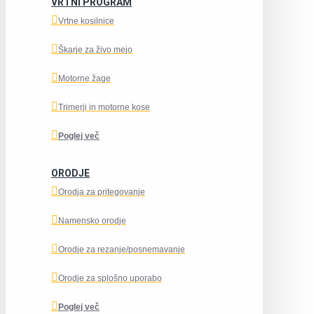
VRTNI PROGRAM
Vrtne kosilnice
Škarje za živo mejo
Motorne žage
Trimerji in motorne kose
Poglej več
ORODJE
Orodja za pritegovanje
Namensko orodje
Orodje za rezanje/posnemavanje
Orodje za splošno uporabo
Poglej več