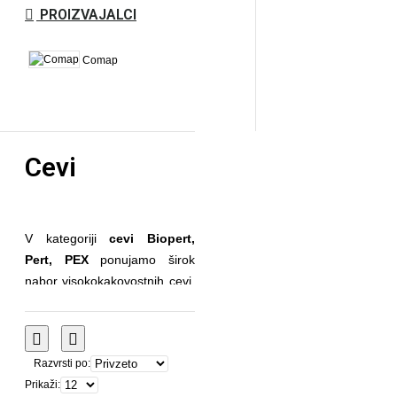
PROIZVAJALCI
Comap
Cevi
V kategoriji
cevi Biopert,
Pert, PEX
ponujamo širok
nabor visokokakovostnih cevi,
primernih za različne vrste
ogrevalnih in vodovodnih
sistemov.
Cevi Biopert
so
Razvrsti po:
izdelane iz naprednih
Prikaži:
materialov, ki zagotavljajo